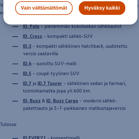
Yhteystiedot ja jälleenmyyjät
Volkswagenin
sähköautot tunnistaa ID-nimestä. Mallisto
tarjoaa
Vain välttämättömät
Hyväksy kaikki
eri kokoluokkiin sopivia vaihtoehtoja:
ID. Polo
– pienemmän kokoluokan sähköautot
ID. Cross
– kompakti sähkö-SUV
ID.3
– kompakti sähköinen hatchback, uudistettu
versio
saatavilla
ID.4
– suosittu SUV-malli
ID.5
– coupé-tyylinen SUV
ID.7
ja
ID.7
Tourer
– sähköinen sedan ja farmari,
toiminta­matka
jopa yli 600 km
ID.
Buzz
&
ID.
Buzz
Cargo
–
moderni
sähkö­
pakettiauto
ja 5–7-paikkainen matkustajaversio
Tulossa:
ID.EVERY1
- konseptimalli