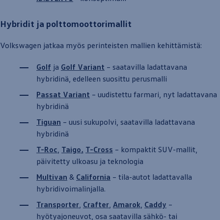
Hybridit ja polttomoottorimallit
Volkswagen
jatkaa myös perinteisten mallien kehittämistä:
Golf
ja
Golf
Variant
– saatavilla ladattavana
hybridinä, edelleen suosittu perusmalli
Passat
Variant
– uudistettu farmari, nyt ladattavana
hybridinä
Tiguan
– uusi
suku­polvi
, saatavilla ladattavana
hybridinä
T-Roc
,
Taigo
,
T-Cross
– kompaktit SUV-mallit,
päivitetty ulkoasu ja teknologia
Multivan
&
California
– tila
-
autot
ladattavalla
hybridivoimalinjalla.
Transporter
,
Crafter
,
Amarok
,
Caddy
–
hyötyajoneuvot, osa saatavilla sähkö- tai