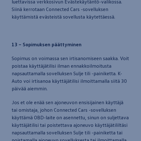
luettavissa verkkosivun Evästekäytäntö-valikossa.
Siinä kerrotaan Connected Cars -sovelluksen
käyttämistä evästeistä sovellusta käytettäessä.
13 – Sopimuksen päättyminen
Sopimus on voimassa sen irtisanomiseen saakka. Voit
poistaa käyttäjätilisi ilman ennakkoilmoitusta
napsauttamalla sovelluksen Sulje tili -painiketta. K-
Auto voi irtisanoa käyttäjätilisi ilmoittamalla siitä 30
päivää aiemmin.
Jos et ole enää sen ajoneuvon ensisijainen käyttäjä
tai omistaja, johon Connected Cars -sovelluksen
käyttämä OBD-laite on asennettu,
sinun
on suljettava
käyttäjätilisi tai poistettava ajoneuvo käyttäjätililtäsi
napsauttamalla sovelluksen Sulje tili -painiketta tai
poistamalla ajoneuvo sovelluksesta tai ilmoittamalla