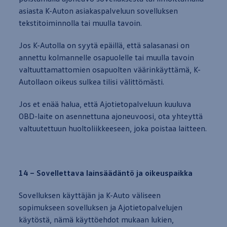
asiasta K-Auton asiakaspalveluun sovelluksen
tekstitoiminnolla tai muulla tavoin.
Jos K-Autolla on syytä epäillä, että salasanasi on
annettu kolmannelle osapuolelle tai muulla tavoin
valtuuttamattomien osapuolten väärinkäyttämä, K-
Autollaon oikeus sulkea tilisi välittömästi.
Jos et enää halua, että Ajotietopalveluun kuuluva
OBD-laite on asennettuna ajoneuvoosi, ota
yhteyttä
valtuutettuun huoltoliikkeeseen, joka poistaa laitteen.
14 – Sovellettava lainsäädäntö ja oikeuspaikka
Sovelluksen käyttäjän ja K-Auto väliseen
sopimukseen sovelluksen ja Ajotietopalvelujen
käytöstä, nämä käyttöehdot
mukaan
lukien,