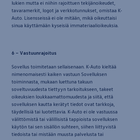
lukien mutta ei niihin rajoittuen tekijänoikeudet,
tavaramerkit, logot ja verkkotunnukset, omistaa K-
Auto. Lisensseissä ei ole mitään, mikä oikeuttaisi
sinua käyttämään kyseisiä immateriaalioikeuksia.
6 – Vastuunrajoitus
Sovellus toimitetaan sellaisenaan. K-Auto kieltää
nimenomaisesti kaiken vastuun Sovelluksen
toiminnasta,
mukaan
luettuna takuun
soveltuvuudesta tiettyyn tarkoitukseen, takeet
oikeuksien loukkaamattomuudesta ja siitä, että
sovelluksen kautta kerätyt tiedot ovat tarkkoja,
täydellisiä tai luotettavia. K-Auto ei ole vastuussa
välittömistä tai välillisistä tappioista sovelluksen
käytön tai sen sisällön suhteen, siihen liittyvistä
tiedoista tai mistään muusta palvelusta tai