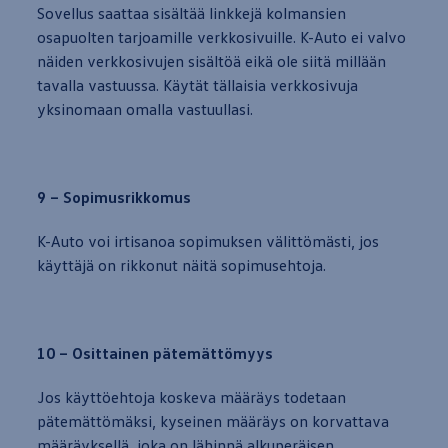
Sovellus saattaa sisältää linkkejä kolmansien
osapuolten tarjoamille verkkosivuille. K-Auto ei valvo
näiden verkkosivujen sisältöä eikä ole siitä millään
tavalla
vastuussa. Käytät tällaisia verkkosivuja
yksinomaan omalla vastuullasi.
9 – Sopimusrikkomus
K-Auto voi irtisanoa sopimuksen välittömästi, jos
käyttäjä on rikkonut näitä sopimusehtoja.
10 – Osittainen pätemättömyys
Jos käyttöehtoja koskeva määräys todetaan
pätemättömäksi, kyseinen määräys on korvattava
määräyksellä, joka on lähinnä alkuperäisen