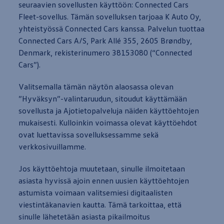
seuraavien sovellusten käyttöön: Connected Cars
Sähköautot ja hybridit
Huolto ja palvelut
Fleet-sovellus. Tämän sovelluksen
tarjoaa
K Auto Oy,
Varaa huolto verkossa
yhteistyössä Connected Cars kanssa. Palvelun tuottaa
Volkswagen-huolto ja vauriokorjaus
Connected Cars A/S, Park Allé 355, 2605 Brøndby,
Alkuperäisosat ja lisävarusteet
Huolenpitosopimus
Denmark, rekisterinumero 38153080 (“Connected
Ohjelmistot ja päivitykset
Cars”).
Renkaat ja vanteet
Ajotietopalvelut Basic ja Fleet
Auton osien kierrätys
Valitsemalla tämän näytön alaosassa olevan
Digitaaliset lisäpalvelut
”Hyväksyn”-valintaruudun, sitoudut käyttämään
Löydä palveluita mallillesi
sovellusta ja Ajotietopalveluja näiden käyttöehtojen
Matkapuhelimen ja ajoneuvon yhdistäminen
Päivitykset ohjelmistoihin, karttoihin ja radioo
mukaisesti
. Kulloinkin voimassa olevat käyttöehdot
Volkswagen-sovellukset, kirjautuminen ja kaup
ovat luettavissa sovelluksessamme sekä
Käyttöohjekirjat ja käyttövinkit
verkkosivuillamme.
Yhdistettävyys
myVolkswagen
Volkswagen-tietoa
Jos käyttöehtoja muutetaan, sinulle ilmoitetaan
Usein kysyttyä
asiasta hyvissä ajoin ennen uusien käyttöehtojen
Uutiset
astumista voimaan valitsemiesi digitaalisten
Tilaa vaatimuksenmukaisuustodistus
Sponsorointi ja jalkapallo
viestintäkanavien kautta. Tämä tarkoittaa, että
Volkswagen-tarinat
sinulle lähetetään asiasta pikailmoitus
WLTP-kulutusmittaus