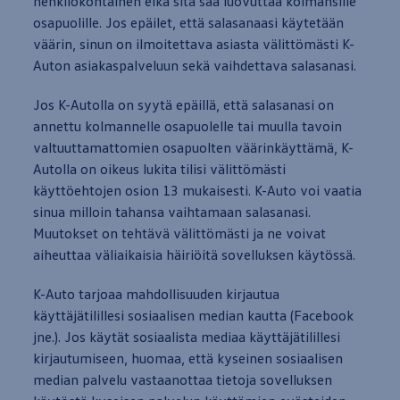
henkilökohtainen eikä sitä saa luovuttaa kolmansille
osapuolille. Jos epäilet, että salasanaasi käytetään
väärin,
sinun
on ilmoitettava asiasta välittömästi K-
Auton asiakaspalveluun sekä vaihdettava salasanasi.
Jos K-Autolla on syytä epäillä, että salasanasi on
annettu kolmannelle osapuolelle tai muulla tavoin
valtuuttamattomien osapuolten väärinkäyttämä, K-
Autolla on oikeus lukita tilisi välittömästi
käyttöehtojen osion 13
mukaisesti
. K-Auto voi vaatia
sinua milloin tahansa vaihtamaan salasanasi.
Muutokset on tehtävä välittömästi ja ne voivat
aiheuttaa väliaikaisia häiriöitä sovelluksen käytössä.
K-Auto
tarjoaa
mahdollisuuden kirjautua
käyttäjätilillesi sosiaalisen median kautta (Facebook
jne.). Jos käytät sosiaalista mediaa käyttäjätilillesi
kirjautumiseen, huomaa, että kyseinen sosiaalisen
median palvelu vastaanottaa tietoja sovelluksen