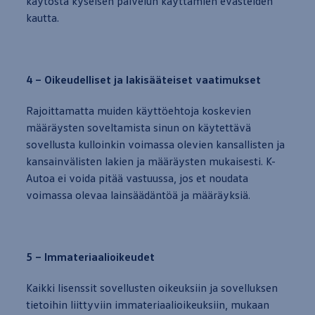
käytöstä kyseisen palvelun käyttämien evästeiden
kautta.
4 – Oikeudelliset ja lakisääteiset vaatimukset
Rajoittamatta muiden käyttöehtoja koskevien
määräysten soveltamista
sinun
on käytettävä
sovellusta kulloinkin voimassa olevien kansallisten ja
kansainvälisten lakien ja määräysten
mukaisesti
. K-
Autoa ei voida pitää vastuussa, jos et noudata
voimassa olevaa lainsäädäntöä ja määräyksiä.
5 – Immateriaalioikeudet
Kaikki lisenssit sovellusten oikeuksiin ja sovelluksen
tietoihin liittyviin immateriaalioikeuksiin,
mukaan