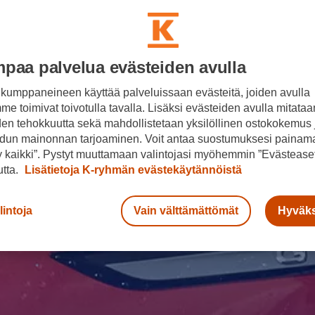
paa palvelua evästeiden avulla
kumppaneineen käyttää palveluissaan evästeitä, joiden avulla
e toimivat toivotulla tavalla. Lisäksi evästeiden avulla mitataa
den tehokkuutta sekä mahdollistetaan yksilöllinen ostokokemus 
dun mainonnan tarjoaminen. Voit antaa suostumuksesi painama
 kaikki”. Pystyt muuttamaan valintojasi myöhemmin ”Evästeaset
n
utta.
Lisätietoja K-ryhmän evästekäytännöistä
pa
lintoja
Vain välttämättömät
Hyväks