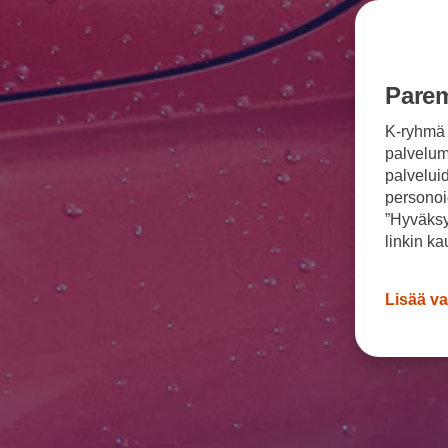
Sähköautot ja hybridit
Huolto ja palvelut
Varaa huolto verkossa
Volkswagen-huolto ja vauriokorjaus
Alkuperäisosat ja lisävarusteet
Parem
Huolenpitosopimus
Ohjelmistot ja päivitykset
K-ryhmä 
Renkaat ja vanteet
Ajotietopalvelut Basic ja Fleet
palvelumm
Auton osien kierrätys
palvelui
Digitaaliset lisäpalvelut
personoi
Löydä palveluita mallillesi
”Hyväksy
Matkapuhelimen ja ajoneuvon yhdistäminen
Päivitykset ohjelmistoihin, karttoihin ja radioo
linkin ka
Volkswagen-sovellukset, kirjautuminen ja kaup
Käyttöohjekirjat ja käyttövinkit
Yhdistettävyys
Lisää va
myVolkswagen
Volkswagen-tietoa
Usein kysyttyä
Uutiset
Tilaa vaatimuksenmukaisuustodistus
Sponsorointi ja jalkapallo
Volkswagen-tarinat
WLTP-kulutusmittaus