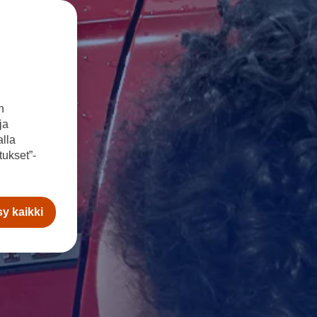
n
ja
lla
ukset”-
y kaikki