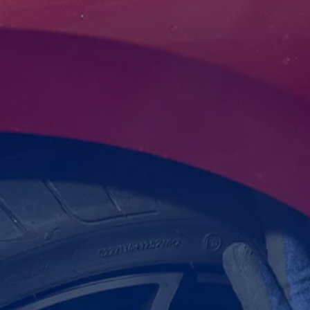
Yhteystiedot ja jälleenmyyjät