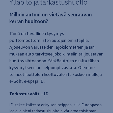
Ylläpito ja tarkastushuolto
Milloin autoni on vietävä seuraavan
kerran huoltoon?
Tämä on tavallinen kysymys
polttomoottorillisten autojen omistajilla.
Ajoneuvon varusteiden, ajokilometrien ja iän
mukaan
auto
tarvitsee joko kiinteän tai joustavan
huoltovaihtoehdon. Sähköautojen osalta tähän
kysymykseen on helpompi vastata. Olemme
tehneet luettelon huoltoväleistä koskien malleja
e-Golf, e-up! ja ID.
Tarkastusvälit – ID
ID. tekee kaikesta erityisen helppoa, sillä Euroopassa
laaja ja pieni tarkastushuolto eivät eroa toisistaan.