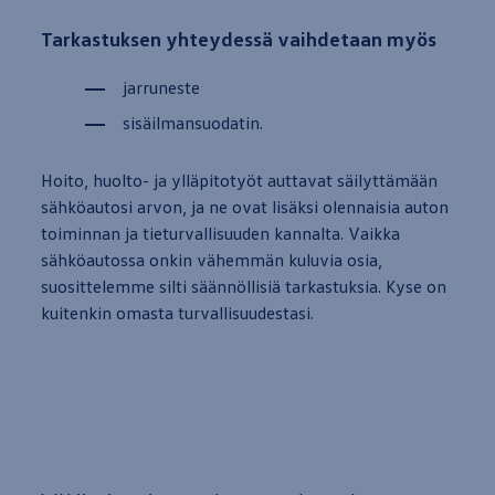
Tarkastuksen yhteydessä vaihdetaan myös
jarruneste
sisäilmansuodatin.
Hoito,
huolto
- ja ylläpitotyöt auttavat säilyttämään
sähkö­autosi
arvon, ja ne ovat lisäksi olennaisia
auton
toiminnan ja tieturvallisuuden kannalta. Vaikka
sähköautossa onkin vähemmän kuluvia osia,
suosittelemme silti säännöllisiä tarkastuksia. Kyse on
kuitenkin omasta turvallisuudestasi.