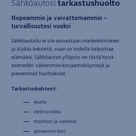
Sähköautosi
tarkastushuolto
Nopeammin ja vaivattomammin –
turvallisuutesi vuoksi
Sähköautoilu ei ole ainoastaan mielenkiintoinen
ja älykäs keksintö, vaan se todella helpottaa
elämääsi. Sähköauton ylläpito on
tästä
hyvä
esimerkki: vähemmän korjaamokäyntejä ja
pienemmät huoltokulut.
Tarkastuskohteet:
alusta
elektroniikka
moottori ja vaihteet
ajoneuvon kori.