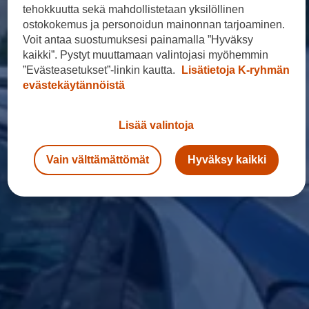
Yhteystiedot ja jälleenmyyjät
tehokkuutta sekä mahdollistetaan yksilöllinen
ostokokemus ja personoidun mainonnan tarjoaminen.
Voit antaa suostumuksesi painamalla ”Hyväksy
kaikki”. Pystyt muuttamaan valintojasi myöhemmin
”Evästeasetukset”-linkin kautta.
Lisätietoja K-ryhmän
evästekäytännöistä
Lisää valintoja
Vain välttämättömät
Hyväksy kaikki