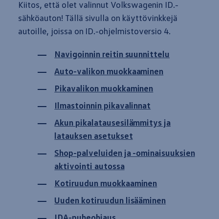
Kiitos, että olet valinnut
Volkswagenin
ID.-
Sähköautot ja hybridit
Huolto ja palvelut
sähköauton! Tällä sivulla on käyttövinkkejä
Varaa huolto verkossa
autoille, joissa on ID.-ohjelmistoversio 4.
Volkswagen-huolto ja vauriokorjaus
Alkuperäisosat ja lisävarusteet
Huolenpitosopimus
Navigoinnin reitin suunnittelu
Ohjelmistot ja päivitykset
Renkaat ja vanteet
Auto-valikon muokkaaminen
Ajotietopalvelut Basic ja Fleet
Auton osien kierrätys
Pikavalikon muokkaminen
Digitaaliset lisäpalvelut
Löydä palveluita mallillesi
Ilmastoinnin pikavalinnat
Matkapuhelimen ja ajoneuvon yhdistäminen
Päivitykset ohjelmistoihin, karttoihin ja radioo
Akun pika­lataus­esilämmitys ja
Volkswagen-sovellukset, kirjautuminen ja kaup
latauksen asetukset
Käyttöohjekirjat ja käyttövinkit
Yhdistettävyys
Shop-palveluiden ja -ominaisuuksien
myVolkswagen
Volkswagen-tietoa
aktivointi
autossa
Usein kysyttyä
Uutiset
Kotiruudun muokkaaminen
Tilaa vaatimuksenmukaisuustodistus
Sponsorointi ja jalkapallo
Uuden kotiruudun lisääminen
Volkswagen-tarinat
WLTP-kulutusmittaus
IDA-puhe­ohjaus