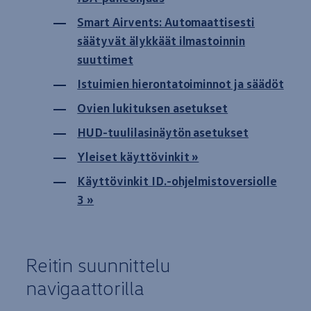
Yhteystiedot ja jälleenmyyjät
Smart Airvents: Automaattisesti
säätyvät älykkäät ilmastoinnin
suuttimet
Istuimien hierontatoiminnot ja säädöt
Ovien lukituksen asetukset
HUD-tuulilasinäytön asetukset
Yleiset käyttövinkit »
Käyttövinkit ID.-ohjelmistoversiolle
3 »
Reitin suunnittelu
navigaattorilla