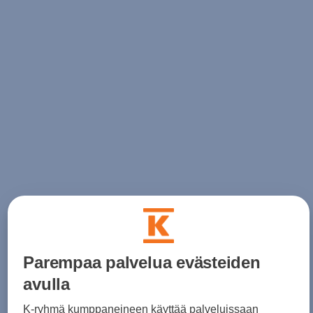
Parempaa palvelua evästeiden
avulla
K-ryhmä kumppaneineen käyttää palveluissaan