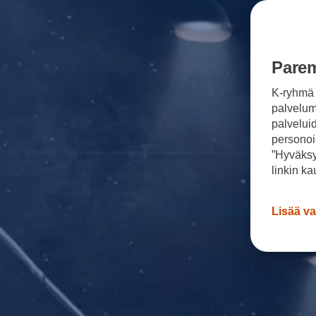
Sähköautot ja hybridit
Huolto ja palvelut
Varaa huolto verkossa
Volkswagen-huolto ja vauriokorjaus
Alkuperäisosat ja lisävarusteet
Parem
Huolenpitosopimus
Ohjelmistot ja päivitykset
K-ryhmä 
Renkaat ja vanteet
Ajotietopalvelut Basic ja Fleet
palvelumm
Auton osien kierrätys
palvelui
Digitaaliset lisäpalvelut
personoi
Löydä palveluita mallillesi
”Hyväksy
Matkapuhelimen ja ajoneuvon yhdistäminen
Päivitykset ohjelmistoihin, karttoihin ja radioo
linkin ka
Volkswagen-sovellukset, kirjautuminen ja kaup
Käyttöohjekirjat ja käyttövinkit
Yhdistettävyys
Lisää va
myVolkswagen
Volkswagen-tietoa
Usein kysyttyä
Uutiset
Tilaa vaatimuksenmukaisuustodistus
Sponsorointi ja jalkapallo
Volkswagen-tarinat
WLTP-kulutusmittaus