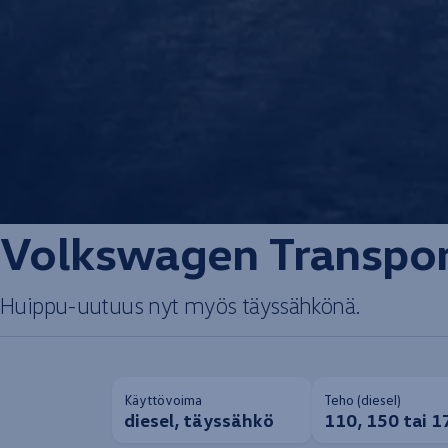
Volkswagen
Transpo
Huippu-uutuus nyt myös täyssähkönä.
Käyttövoima
Teho (diesel)
diesel, täyssähkö
110, 150 tai 1