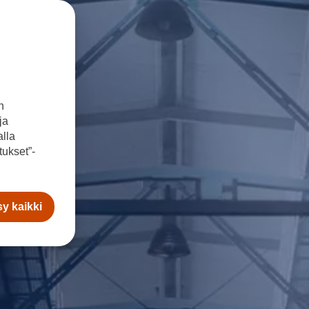
n
ja
lla
ukset”-
y kaikki