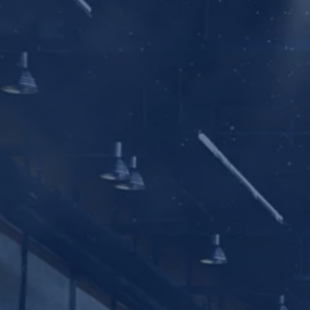
Yhteystiedot ja jälleenmyyjät