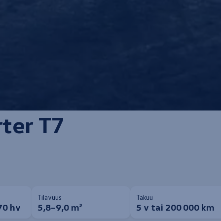
rter
T7
Tilavuus
Takuu
70 hv
5,8–9,0 m³
5 v tai 200 000 km