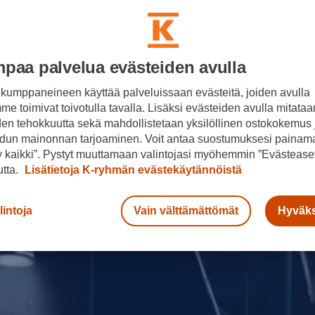
paa palvelua evästeiden avulla
kumppaneineen käyttää palveluissaan evästeitä, joiden avulla
e toimivat toivotulla tavalla. Lisäksi evästeiden avulla mitataa
den tehokkuutta sekä mahdollistetaan yksilöllinen ostokokemus 
dun mainonnan tarjoaminen. Voit antaa suostumuksesi painama
 kaikki”. Pystyt muuttamaan valintojasi myöhemmin ”Evästeaset
n
utta.
Lisätietoja K-ryhmän evästekäytännöistä
pa
lintoja
Vain välttämättömät
Hyväks