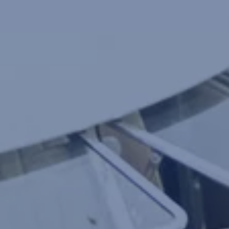
Yhteystiedot ja jälleenmyyjät