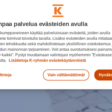
paa palvelua evästeiden avulla
kumppaneineen käyttää palveluissaan evästeitä, joiden avulla
e toimivat toivotulla tavalla. Lisäksi evästeiden avulla mitataa
den tehokkuutta sekä mahdollistetaan yksilöllinen ostokokemus 
dun mainonnan tarjoaminen. Voit antaa suostumuksesi painama
 kaikki”. Pystyt muuttamaan valintojasi myöhemmin ”Evästeaset
n
utta.
Lisätietoja K-ryhmän evästekäytännöistä
pa
lintoja
Vain välttämättömät
Hyväks