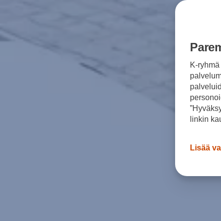
Sähköautot ja hybridit
Huolto ja palvelut
Varaa huolto verkossa
Volkswagen-huolto ja vauriokorjaus
Alkuperäisosat ja lisävarusteet
Parem
Huolenpitosopimus
Ohjelmistot ja päivitykset
K-ryhmä 
Renkaat ja vanteet
Ajotietopalvelut Basic ja Fleet
palvelumm
Auton osien kierrätys
palvelui
Digitaaliset lisäpalvelut
personoi
Löydä palveluita mallillesi
”Hyväksy
Matkapuhelimen ja ajoneuvon yhdistäminen
Päivitykset ohjelmistoihin, karttoihin ja radioo
linkin ka
Volkswagen-sovellukset, kirjautuminen ja kaup
Käyttöohjekirjat ja käyttövinkit
Yhdistettävyys
Lisää va
myVolkswagen
Volkswagen-tietoa
Usein kysyttyä
Uutiset
Tilaa vaatimuksenmukaisuustodistus
Sponsorointi ja jalkapallo
Volkswagen-tarinat
WLTP-kulutusmittaus