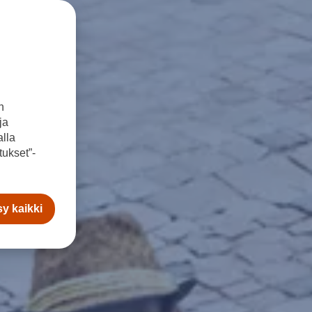
n
ja
lla
ukset”-
y kaikki