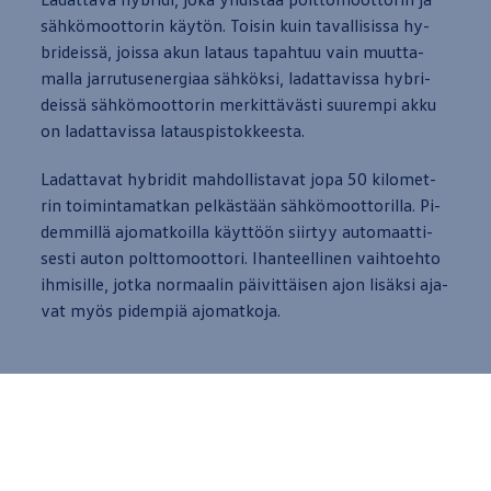
sähkömoot­to­rin käytön. Toi­sin kuin ta­val­li­sis­sa hy­
bri­deissä, jois­sa akun lataus ta­pah­tuu vain muut­ta­
mal­la jar­ru­tuse­ner­giaa sähköksi, la­dat­ta­vis­sa hy­bri­
deissä sähkömoot­to­rin mer­kittävästi suu­rem­pi akku
on la­dat­ta­vis­sa la­taus­pis­tok­kees­ta.
La­dat­ta­vat hy­bri­dit mah­dol­lis­ta­vat jopa 50 ki­lo­met­
rin toi­min­ta­mat­kan pelkästään sähkömoot­to­ril­la. Pi­
dem­millä ajo­mat­koil­la käyttöön siir­tyy au­to­maat­ti­
ses­ti au­ton polt­to­moot­to­ri. Ihan­teel­li­nen vaih­toeh­to
ih­mi­sil­le, jot­ka nor­maa­lin päivittäisen ajon lisäksi aja­
vat myös pi­dem­piä ajo­mat­ko­ja.