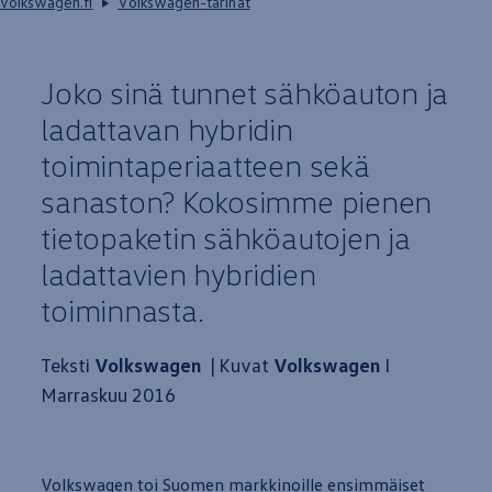
volkswagen.fi
Volkswagen-tarinat
Joko sinä tunnet sähköauton ja
ladattavan hybridin
toimintaperiaatteen sekä
sanaston? Kokosimme pienen
tietopaketin sähköautojen ja
ladattavien hybridien
toiminnasta.
Teksti
Volkswagen
| Kuvat
Volkswagen
I
Marraskuu 2016
Volkswagen
toi Suo­men mark­ki­noil­le en­simmäiset