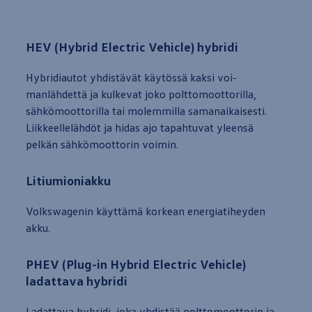
HEV (Hybrid Electric Vehicle)
hybridi
Hy­bri­di­au­tot yh­distävät käytössä kak­si voi­
manlähdettä ja kul­ke­vat joko polt­to­moot­to­ril­la,
sähkömoot­to­ril­la tai mo­lem­mil­la sa­man­ai­kai­ses­ti.
Liik­keel­lelähdöt ja hi­das ajo ta­pah­tu­vat yleensä
pelkän sähkömoot­to­rin voi­min.
Litiumioniakku
Volkswa­ge­nin käyttämä kor­kean ener­gia­ti­hey­den
akku.
PHEV (Plug-in Hybrid Electric Vehicle)
ladattava
hybridi
La­dat­ta­va hy­bri­di, joka yh­distää polt­to­moot­to­rin ja