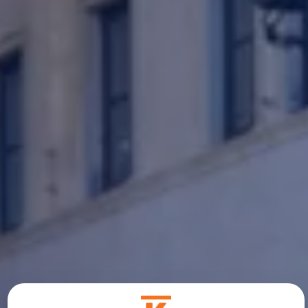
Sähköautot ja hybridit
Huolto ja palvelut
Varaa huolto verkossa
Volkswagen-huolto ja vauriokorjaus
Alkuperäisosat ja lisävarusteet
Huolenpitosopimus
Ohjelmistot ja päivitykset
Renkaat ja vanteet
Ajotietopalvelut Basic ja Fleet
Auton osien kierrätys
Digitaaliset lisäpalvelut
Löydä palveluita mallillesi
Matkapuhelimen ja ajoneuvon yhdistäminen
Päivitykset ohjelmistoihin, karttoihin ja radioo
Volkswagen-sovellukset, kirjautuminen ja kaup
Käyttöohjekirjat ja käyttövinkit
Yhdistettävyys
myVolkswagen
Volkswagen-tietoa
Usein kysyttyä
Uutiset
Tilaa vaatimuksenmukaisuustodistus
Sponsorointi ja jalkapallo
Volkswagen-tarinat
WLTP-kulutusmittaus