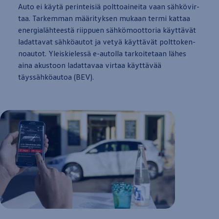
Auto ei käytä pe­rin­tei­siä polt­toai­nei­ta vaan sähkövir­
taa. Tar­kem­man määri­tyk­sen mu­kaan ter­mi kat­taa
ener­gialähteestä riip­puen sähkömoot­to­ria käyttävät
la­dat­ta­vat sähköau­tot ja vetyä käyttävät polt­to­ken­
noau­tot. Yleis­kie­lessä e
-
autolla
tar­koi­te­taan lähes
aina akus­toon la­dat­ta­vaa vir­taa käyttävää
täyssähköau­toa (BEV).