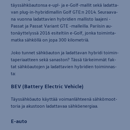
täyssähköau­ton­sa e-up!- ja e-Golf-mal­lit sekä la­dat­ta­
van plug-in-hy­bri­di­mal­lin Golf GTE:n 2014. Seu­raa­va­
na vuon­na la­dat­ta­vien hy­bri­dien mal­lis­to laa­je­ni ­
Passat ja
Passat
Va­riant GTE -mal­leil­la. Pa­rii­sin au­
tonäyt­te­lyssä 2016 esi­tel­tiin e-Golf, jon­ka toi­min­ta­
mat­ka sähköllä on jopa 300 ki­lo­met­riä.
Joko tun­net sähköau­ton ja la­dat­ta­van hy­bri­di toi­min­
ta­pe­ri­aat­teen sekä sa­nas­ton? Tässä tärkeimmät fak­
tat sähköau­to­jen ja la­dat­ta­vien hy­bri­dien toi­min­nas­
ta:
BEV (Battery Electric Vehicle)
Täyssähköauto käyttää voi­manlähteenä sähkömoot­
to­ria ja akus­toon la­dat­ta­vaa sähköener­gi­aa.
E
-
auto