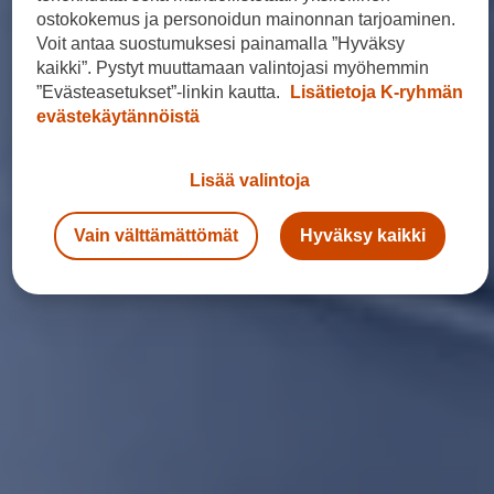
ostokokemus ja personoidun mainonnan tarjoaminen.
Voit antaa suostumuksesi painamalla ”Hyväksy
kaikki”. Pystyt muuttamaan valintojasi myöhemmin
”Evästeasetukset”-linkin kautta.
Lisätietoja K-ryhmän
evästekäytännöistä
Lisää valintoja
Vain välttämättömät
Hyväksy kaikki