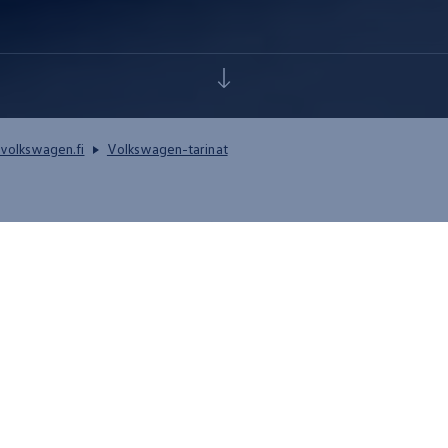
volkswagen.fi
Volkswagen-tarinat
MEB-rakenne (Modularer
Elektrifizierungsbaukasten) on
perusta
Volkswagenin
tuleville
sähköautoille. Mutta kuinka
MEB-rakenne toimii, ja mihin
sitä tarvitaan? Tässä vastaukset
kymmeneen tärkeimpään