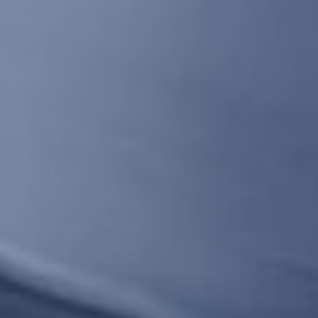
Sähköautot ja hybridit
Huolto ja palvelut
Varaa huolto verkossa
Volkswagen-huolto ja vauriokorjaus
Alkuperäisosat ja lisävarusteet
Huolenpitosopimus
Ohjelmistot ja päivitykset
Renkaat ja vanteet
Ajotietopalvelut Basic ja Fleet
Auton osien kierrätys
Digitaaliset lisäpalvelut
Löydä palveluita mallillesi
Matkapuhelimen ja ajoneuvon yhdistäminen
Päivitykset ohjelmistoihin, karttoihin ja radioo
Volkswagen-sovellukset, kirjautuminen ja kaup
Käyttöohjekirjat ja käyttövinkit
Yhdistettävyys
myVolkswagen
Volkswagen-tietoa
Usein kysyttyä
Uutiset
Tilaa vaatimuksenmukaisuustodistus
Sponsorointi ja jalkapallo
Volkswagen-tarinat
WLTP-kulutusmittaus