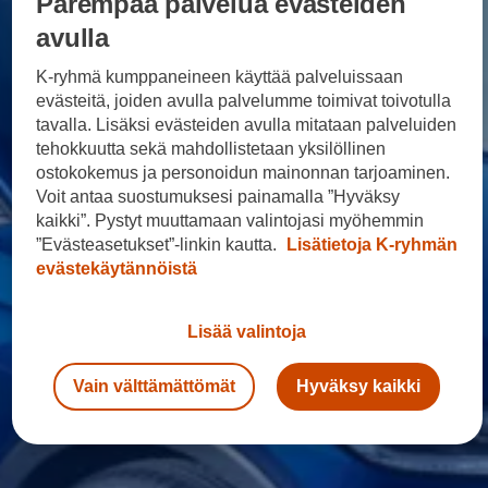
Parempaa palvelua evästeiden
Sähköautot ja hybridit
Huolto ja palvelut
avulla
Varaa huolto verkossa
Volkswagen-huolto ja vauriokorjaus
K-ryhmä kumppaneineen käyttää palveluissaan
Alkuperäisosat ja lisävarusteet
evästeitä, joiden avulla palvelumme toimivat toivotulla
Huolenpitosopimus
tavalla. Lisäksi evästeiden avulla mitataan palveluiden
Ohjelmistot ja päivitykset
Renkaat ja vanteet
tehokkuutta sekä mahdollistetaan yksilöllinen
Ajotietopalvelut Basic ja Fleet
ostokokemus ja personoidun mainonnan tarjoaminen.
Auton osien kierrätys
Voit antaa suostumuksesi painamalla ”Hyväksy
Digitaaliset lisäpalvelut
kaikki”. Pystyt muuttamaan valintojasi myöhemmin
Löydä palveluita mallillesi
Matkapuhelimen ja ajoneuvon yhdistäminen
”Evästeasetukset”-linkin kautta.
Lisätietoja K-ryhmän
Päivitykset ohjelmistoihin, karttoihin ja radioo
evästekäytännöistä
Volkswagen-sovellukset, kirjautuminen ja kaup
Käyttöohjekirjat ja käyttövinkit
Yhdistettävyys
Lisää valintoja
myVolkswagen
Volkswagen-tietoa
Usein kysyttyä
Vain välttämättömät
Hyväksy kaikki
Uutiset
Tilaa vaatimuksenmukaisuustodistus
Sponsorointi ja jalkapallo
Volkswagen-tarinat
WLTP-kulutusmittaus