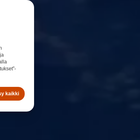
n
ja
lla
ukset”-
y kaikki