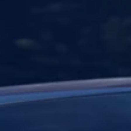
Yhteystiedot ja jälleenmyyjät