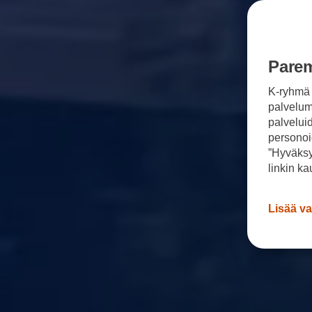
Sähköautot ja hybridit
Huolto ja palvelut
Varaa huolto verkossa
Volkswagen-huolto ja vauriokorjaus
Alkuperäisosat ja lisävarusteet
Parem
Huolenpitosopimus
Ohjelmistot ja päivitykset
K-ryhmä 
Renkaat ja vanteet
Ajotietopalvelut Basic ja Fleet
palvelumm
Auton osien kierrätys
palvelui
Digitaaliset lisäpalvelut
personoi
Löydä palveluita mallillesi
”Hyväksy
Matkapuhelimen ja ajoneuvon yhdistäminen
Päivitykset ohjelmistoihin, karttoihin ja radioo
linkin ka
Volkswagen-sovellukset, kirjautuminen ja kaup
Käyttöohjekirjat ja käyttövinkit
Yhdistettävyys
Lisää va
myVolkswagen
Volkswagen-tietoa
Usein kysyttyä
Uutiset
Tilaa vaatimuksenmukaisuustodistus
Sponsorointi ja jalkapallo
Volkswagen-tarinat
WLTP-kulutusmittaus