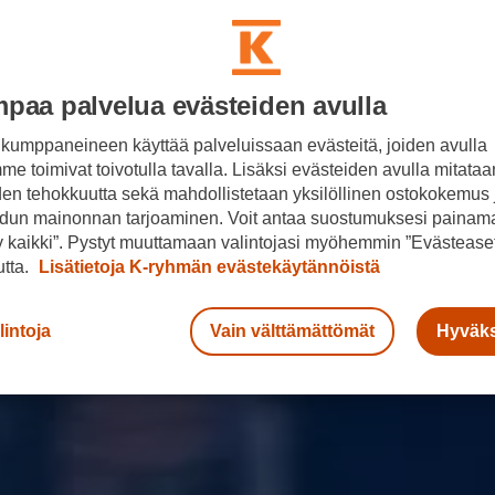
paa palvelua evästeiden avulla
kumppaneineen käyttää palveluissaan evästeitä, joiden avulla
e toimivat toivotulla tavalla. Lisäksi evästeiden avulla mitataa
den tehokkuutta sekä mahdollistetaan yksilöllinen ostokokemus 
dun mainonnan tarjoaminen. Voit antaa suostumuksesi painama
 kaikki”. Pystyt muuttamaan valintojasi myöhemmin ”Evästeaset
n
utta.
Lisätietoja K-ryhmän evästekäytännöistä
pa
lintoja
Vain välttämättömät
Hyväks