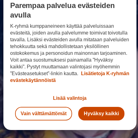
Sähköautot ja hybridit
Parempaa palvelua evästeiden
Huolto ja palvelut
Varaa huolto verkossa
avulla
Volkswagen-huolto ja vauriokorjaus
Alkuperäisosat ja lisävarusteet
K-ryhmä kumppaneineen käyttää palveluissaan
Huolenpitosopimus
evästeitä, joiden avulla palvelumme toimivat toivotulla
Ohjelmistot ja päivitykset
tavalla. Lisäksi evästeiden avulla mitataan palveluiden
Renkaat ja vanteet
tehokkuutta sekä mahdollistetaan yksilöllinen
Ajotietopalvelut Basic ja Fleet
Auton osien kierrätys
ostokokemus ja personoidun mainonnan tarjoaminen.
Digitaaliset lisäpalvelut
Voit antaa suostumuksesi painamalla ”Hyväksy
Löydä palveluita mallillesi
kaikki”. Pystyt muuttamaan valintojasi myöhemmin
Matkapuhelimen ja ajoneuvon yhdistäminen
”Evästeasetukset”-linkin kautta.
Lisätietoja K-ryhmän
Päivitykset ohjelmistoihin, karttoihin ja radioo
Volkswagen-sovellukset, kirjautuminen ja kaup
evästekäytännöistä
Käyttöohjekirjat ja käyttövinkit
Yhdistettävyys
myVolkswagen
Lisää valintoja
Volkswagen-tietoa
Usein kysyttyä
Uutiset
Vain välttämättömät
Hyväksy kaikki
Tilaa vaatimuksenmukaisuustodistus
Sponsorointi ja jalkapallo
Volkswagen-tarinat
WLTP-kulutusmittaus