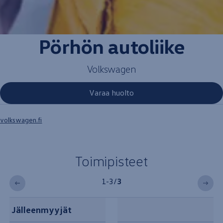
Pörhön autoliike
Volkswagen
Varaa huolto
volkswagen.fi
Toimipisteet
1-3
/
3
Jälleenmyyjät