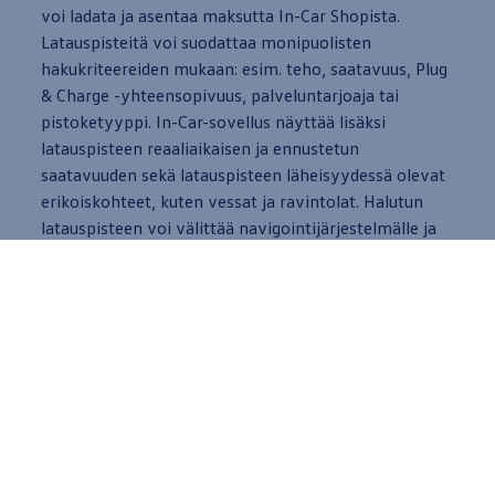
voi ladata ja asentaa maksutta In-Car Shopista.
Latauspisteitä voi suodattaa monipuolisten
hakukriteereiden
mukaan
: esim. teho, saatavuus, Plug
& Charge -yhteensopivuus, palveluntarjoaja tai
pistoketyyppi. In-Car-sovellus näyttää lisäksi
latauspisteen reaaliaikaisen ja ennustetun
saatavuuden sekä latauspisteen läheisyydessä olevat
erikoiskohteet, kuten vessat ja ravintolat. Halutun
latauspisteen voi välittää navigointijärjestelmälle ja
antaa
sen ohjata sinut suoraan perille tai huomioida
latauspiste reitin varrella. We Charge In-Car -
sovelluksen kautta myös latauspisteiden
yksityiskohtaiset tiedot laajenevat
navigointijärjestelmän näyttöön.
In-Car-sovelluksessa on lisäksi mahdollisuus
antaa
palautetta
ja lukea muiden käyttäjien antamaa
palautetta
.