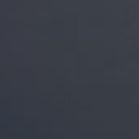
Yhteystiedot ja jälleenmyyjät