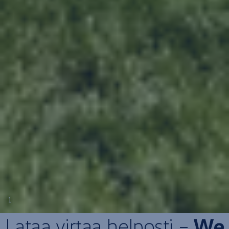
1
Lataa virtaa helposti –
We