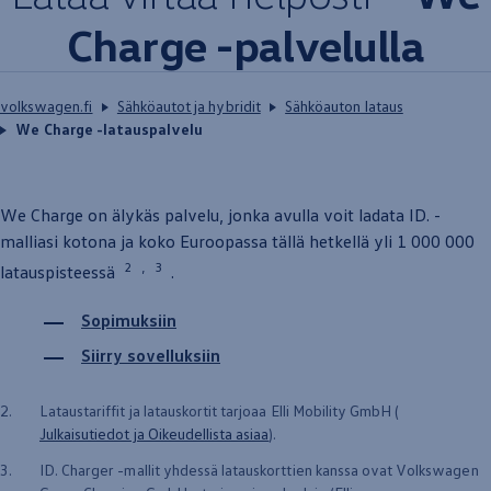
Charge -palvelulla
volkswagen.fi
Sähköautot ja hybridit
Sähköauton lataus
We Charge -latauspalvelu
We Charge on älykäs palvelu, jonka avulla voit ladata ID. -
malliasi kotona ja koko Euroopassa tällä hetkellä yli 1 000 000
2
3
,
latauspisteessä
.
Sopimuksiin
Siirry sovelluksiin
2.
Lataustariffit ja latauskortit
tarjoaa
Elli Mobility GmbH (
Julkaisutiedot ja Oikeudellista asiaa
).
3.
ID. Charger -mallit
yhdessä
latauskorttien kanssa ovat
Volkswagen