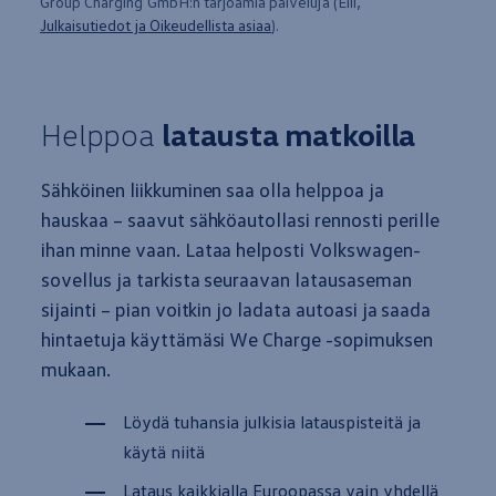
Group Charging GmbH:n tarjoamia palveluja (Elli,
Julkaisutiedot ja Oikeudellista asiaa
).
Helppoa
latausta matkoilla
Sähköinen liikkuminen saa olla helppoa ja
hauskaa – saavut sähköautollasi rennosti perille
ihan
minne
vaan. Lataa helposti
Volkswagen
-
sovellus ja tarkista seuraavan latausaseman
sijainti – pian voitkin jo ladata autoasi ja saada
hintaetuja käyttämäsi We Charge -sopimuksen
mukaan
.
Löydä tuhansia julkisia latauspisteitä ja
käytä niitä
Lataus kaikkialla Euroopassa vain yhdellä