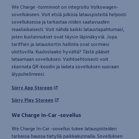
We Charge
-
toiminnot
on integroitu
Volkswagen
-
sovellukseen. Voit etsiä julkisia latauspisteitä helposti
sovelluksessa ja tarkastaa niiden saatavuuden
reaaliaikaisesti. Voit nähdä kaikki lataustapahtumasi,
joten kustannukset ovat täysin läpinäkyviä. Jopa
tariffien ja latauskortin hallinta ovat sormiesi
ulottuvilla. Kuulostaako hyvältä? Tästä pääset
lataamaan sovelluksen. Vaihtoehtoisesti voit
skannata QR-koodin ja ladata sovelluksen suoraan
älypuhelimeesi.
Siirry App Storeen
Siirry Play Storeen
We Charge In-Car -sovellus
We Charge In-Car -sovellus tukee latauspisteiden
tarkassa haussa tietyllä paikkakunnalla. Sovelluksen