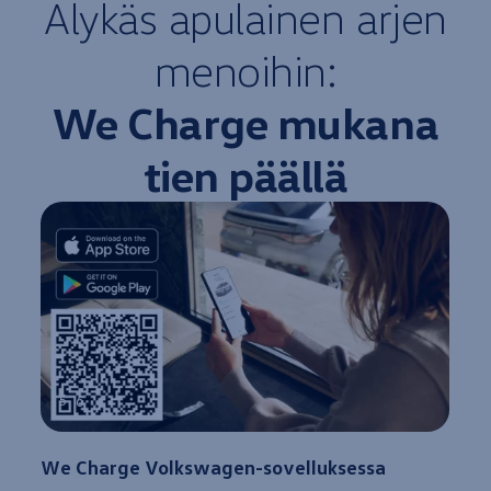
Älykäs apulainen arjen
menoihin:
We Charge mukana
tien päällä
5
6
We Charge
Volkswagen
-sovelluksessa