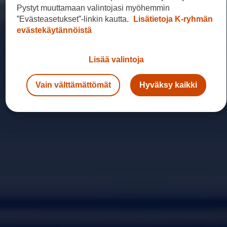
Pystyt muuttamaan valintojasi myöhemmin
”Evästeasetukset”-linkin kautta.
Lisätietoja K-ryhmän
evästekäytännöistä
Lisää valintoja
Vain välttämättömät
Hyväksy kaikki