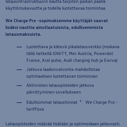
latausinfrastruktuurin kautta tarjoten paikan päällä
käyttömukavuutta ja todella luotettavaa toimintaa.
We Charge Pro -sopimuksemme käyttäjät saavat
lisäksi nauttia ainutlaatuisista, edullisemmista
latausmaksuista.
Luotettava ja kätevä pikalatausverkko (mukana
tällä hetkellä IONITY, Mer Austria, Powerdot
France, Aral pulse, Audi charging hub ja Ewiva)
Jatkuva laadunvalvonta mahdollistaa
optimaalisen luotettavan toiminnan
Aktiivisten latauspisteiden jatkuva
päivittyminen sovellukseen
4
Edullisimmat lataushinnat
We Charge Pro -
tariffissa
Latauspisteiden määrää lisätään ja optimoidaan jatkuvasti.