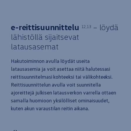
e-reittisuunnittelu
– löydä
12,13
lähistöllä sijaitsevat
latausasemat
Hakutoiminnon avulla löydät useita
latausasemia ja voit asettaa niitä halutessasi
reittisuunnitelmasi kohteeksi tai välikohteeksi.
Reittisuunnittelun avulla voit suunnitella
ajoreittejä julkisen latausverkon varrella ottaen
samalla huomioon yksilölliset ominaisuudet,
kuten akun varaustilan reitin aikana.