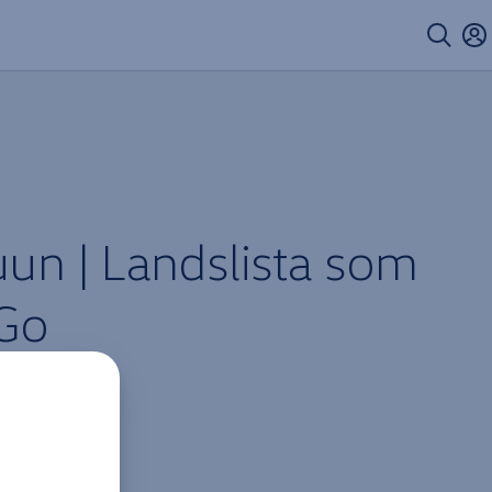
uun | Landslista som
 Go