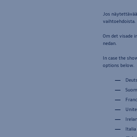
Jos näytettävää s
vaihtoehdoista.
Om det visade in
nedan.
In case the show
options below.
Deut
Suomi
Fran
Unit
Irela
Italia