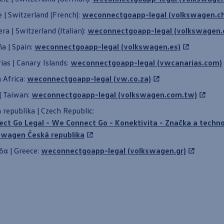
e | Switzerland (French):
weconnectgoapp-legal (volkswagen.ch
era | Switzerland (Italian):
weconnectgoapp-legal (volkswagen.
a | Spain:
weconnectgoapp-legal (volkswagen.es)
ias | Canary Islands:
weconnectgoapp-legal (vwcanarias.com)
 Africa:
weconnectgoapp-legal (vw.co.za)
 Taiwan:
weconnectgoapp-legal (volkswagen.com.tw)
 republika | Czech Republic:
ct Go Legal - We Connect Go - Konektivita - Značka a technol
swagen
Česká republika
α | Greece:
weconnectgoapp-legal (volkswagen.gr)