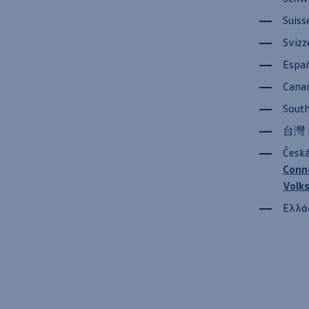
Suiss
Svizz
Españ
Canar
South
台灣 |
Česká
Conne
Volk
Ελλάδ