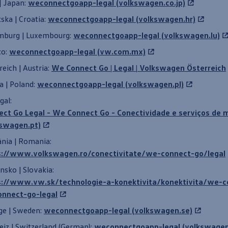
 Japan:
weconnectgoapp-legal (volkswagen.co.jp)
ska | Croatia:
weconnectgoapp-legal (volkswagen.hr)
mburg | Luxembourg:
weconnectgoapp-legal (volkswagen.lu)
co:
weconnectgoapp-legal (vw.com.mx)
reich | Austria:
We Connect Go | Legal |
Volkswagen
Österreich
a | Poland:
weconnectgoapp-legal (volkswagen.pl)
gal:
ect Go Legal - We Connect Go - Conectividade e serviços de 
kswagen.pt)
nia | Romania:
s://www.volkswagen.ro/conectivitate/we-connect-go/legal
nsko | Slovakia:
s://www.vw.sk/technologie-a-konektivita/konektivita/we-c
onnect-go-legal
ge | Sweden:
weconnectgoapp-legal (volkswagen.se)
iz | Switzerland (German):
weconnectgoapp-legal (volkswagen