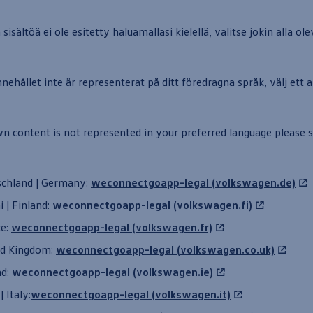
isältöä ei ole esitetty haluamallasi kielellä, valitse jokin alla ole
nehållet inte är representerat på ditt föredragna språk, välj ett 
n content is not represented in your preferred language please s
schland | Germany:
weconnectgoapp-legal (volkswagen.de)
 | Finland:
weconnectgoapp-legal (volkswagen.fi)
ce:
weconnectgoapp-legal (volkswagen.fr)
ed Kingdom:
weconnectgoapp-legal (volkswagen.co.uk)
nd:
weconnectgoapp-legal (volkswagen.ie)
 | Italy:
weconnectgoapp-legal (volkswagen.it)