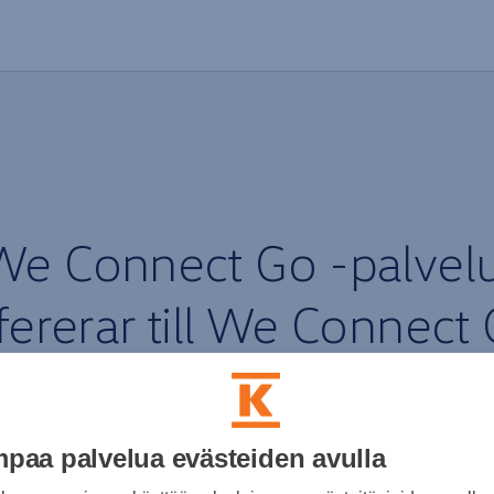
 We Connect Go -palvel
fererar till We Connect
paa palvelua evästeiden avulla