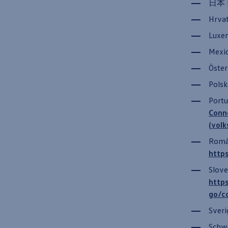
日本 |
Hrvat
Luxe
Mexi
Öster
Polsk
Portu
Conn
(vol
Româ
http
Slove
http
go/c
Sveri
Schwe