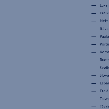
Yhteystiedot ja jälleenmyyjät
Luxe
Kreik
Meksi
Itäva
Puola
Portu
Roma
Ruots
Sveit
Slova
Espan
Etelä
Taiwa
Tšekk