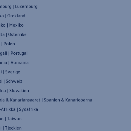
mburg | Luxemburg
ka | Grekland
ko | Mexiko
lta | Österrike
 | Polen
gali | Portugal
nia | Romania
i | Sverige
si | Schweiz
kia | Slovakien
ja & Kanariansaaret | Spanien & Kanarieöarna
-Afrikka | Sydafrika
n | Taiwan
i | Tjeckien