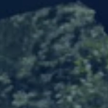
Sähköautot ja hybridit
Huolto ja palvelut
Varaa huolto verkossa
Volkswagen-huolto ja vauriokorjaus
Alkuperäisosat ja lisävarusteet
Huolenpitosopimus
Ohjelmistot ja päivitykset
Renkaat ja vanteet
Ajotietopalvelut Basic ja Fleet
Auton osien kierrätys
Digitaaliset lisäpalvelut
Löydä palveluita mallillesi
Matkapuhelimen ja ajoneuvon yhdistäminen
Päivitykset ohjelmistoihin, karttoihin ja radioo
Volkswagen-sovellukset, kirjautuminen ja kaup
Käyttöohjekirjat ja käyttövinkit
Yhdistettävyys
myVolkswagen
Volkswagen-tietoa
Usein kysyttyä
Uutiset
Tilaa vaatimuksenmukaisuustodistus
Sponsorointi ja jalkapallo
Volkswagen-tarinat
WLTP-kulutusmittaus