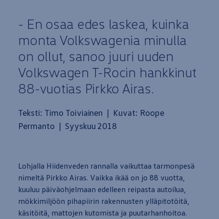
- En osaa edes laskea, kuinka
monta Volkswagenia minulla
on ollut, sanoo juuri uuden
Volkswagen
T-Rocin hankkinut
88-vuotias Pirkko Airas.
Teksti: Timo Toiviainen | Kuvat: Roope
Permanto | Syyskuu 2018
Lohjalla Hiidenveden rannalla vaikuttaa tarmonpesä
nimeltä Pirkko Airas. Vaikka ikää on jo 88
vuotta
,
kuuluu päiväohjelmaan edelleen reipasta
autoilua
,
mökkimiljöön pihapiirin rakennusten ylläpitotöitä,
käsitöitä, mattojen kutomista ja puutarhanhoitoa.