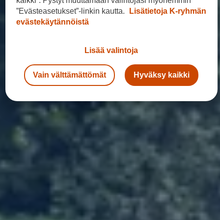
kaikki”. Pystyt muuttamaan valintojasi myöhemmin
”Evästeasetukset”-linkin kautta.
Lisätietoja K-ryhmän
evästekäytännöistä
Lisää valintoja
Vain välttämättömät
Hyväksy kaikki