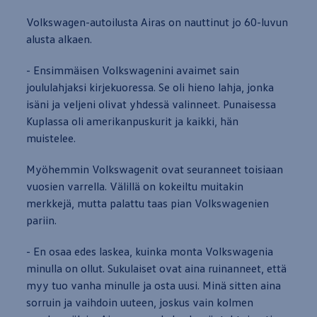
Volkswagen
-autoilusta Airas on nauttinut jo 60-luvun
alusta
alkaen
.
- Ensimmäisen Volkswagenini avaimet sain
joululahjaksi kirjekuoressa. Se oli hieno lahja, jonka
isäni ja veljeni olivat
yhdessä
valinneet. Punaisessa
Kuplassa oli amerikanpuskurit ja kaikki, hän
muistelee.
Myöhemmin Volkswagenit ovat seuranneet toisiaan
vuosien varrella. Välillä on kokeiltu muitakin
merkkejä, mutta palattu taas pian Volkswagenien
pariin.
- En osaa edes laskea, kuinka monta Volkswagenia
minulla on ollut. Sukulaiset ovat aina ruinanneet, että
myy tuo vanha minulle ja osta uusi. Minä sitten aina
sorruin ja vaihdoin uuteen, joskus vain kolmen