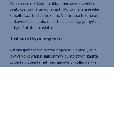
Volkswagen
T-Rocin hankkiminen sujui nopealta
päätöksentekijältä jouhevasti. Muita malleja ei edes
katseltu saati sitten kokeiltu. Valinnassa tukena oli
pikkuveli Pekka, joka on autoasiantuntija ja myös
Lohjan Autotalon asiakas.
Uusi
auto
löytyi nopeasti
Autokaupat saatiin tehtyä nopeasti. Sopiva yksilö
löytyi
Volkswagen
-jälleenmyyjäyhteistyön kautta
toisesta pisteestä heti seuraavalle viikolle, vaikka
kysytyn uutuuden saatavuus ei muuten ollut paras
mahdollinen.
- Sanoin, että tässä iässä en voi enää odottaa
kevääseen. Jos haluan uuden
auton
, haluan sen nyt,
napauttaa Pirkko Airas.
- Täytyy sanoa, että olen oikein tyytyväinen