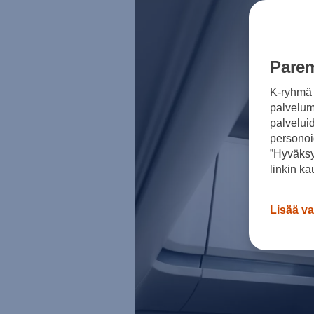
Sähköautot ja hybridit
Huolto ja palvelut
Varaa huolto verkossa
Volkswagen-huolto ja vauriokorjaus
Alkuperäisosat ja lisävarusteet
Parem
Huolenpitosopimus
Ohjelmistot ja päivitykset
K-ryhmä 
Renkaat ja vanteet
Ajotietopalvelut Basic ja Fleet
palvelumm
Auton osien kierrätys
palvelui
Digitaaliset lisäpalvelut
personoi
Löydä palveluita mallillesi
”Hyväksy
Matkapuhelimen ja ajoneuvon yhdistäminen
Päivitykset ohjelmistoihin, karttoihin ja radioo
linkin ka
Volkswagen-sovellukset, kirjautuminen ja kaup
Käyttöohjekirjat ja käyttövinkit
Yhdistettävyys
Lisää va
myVolkswagen
Volkswagen-tietoa
Usein kysyttyä
Uutiset
Tilaa vaatimuksenmukaisuustodistus
Sponsorointi ja jalkapallo
Volkswagen-tarinat
WLTP-kulutusmittaus