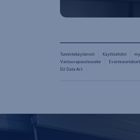
Yhteystiedot ja jälleenmyyjät
Tunnistekäytännöt
Käyttöehdot
my
Vastuuvapauslauseke
Evästeasetukse
EU Data Act