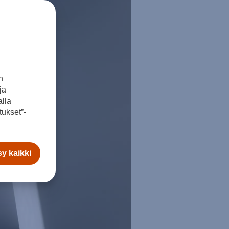
n
ja
lla
ukset”-
y kaikki