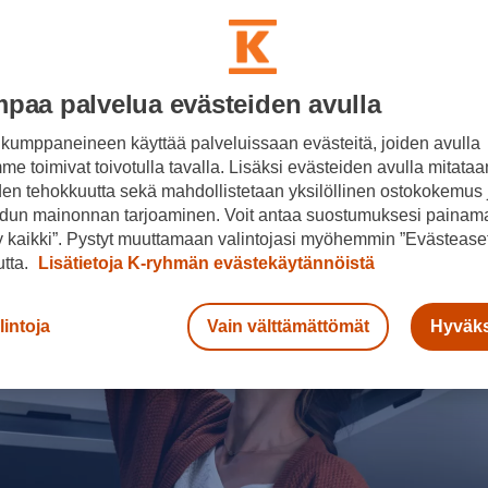
paa palvelua evästeiden avulla
kumppaneineen käyttää palveluissaan evästeitä, joiden avulla
e toimivat toivotulla tavalla. Lisäksi evästeiden avulla mitataa
den tehokkuutta sekä mahdollistetaan yksilöllinen ostokokemus 
dun mainonnan tarjoaminen. Voit antaa suostumuksesi painama
 kaikki”. Pystyt muuttamaan valintojasi myöhemmin ”Evästeaset
n
utta.
Lisätietoja K-ryhmän evästekäytännöistä
pa
lintoja
Vain välttämättömät
Hyväks