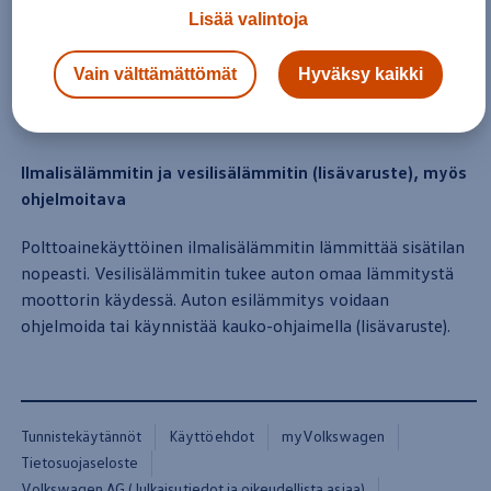
Lisää valintoja
Ilmalisälämmitin ja lisälämmitin
Vain välttämättömät
Hyväksy kaikki
Polttoainekäyttöinen ilmalisälämmitin lämmittää
sisä­tilan
nopeasti. Lisävarusteena on saatavana kauko-ohjain.
Ilmalisälämmitin ja vesilisälämmitin (lisävaruste), myös
ohjelmoitava
Polttoainekäyttöinen ilmalisälämmitin lämmittää
sisä­tilan
nopeasti. Vesilisälämmitin tukee
auton
omaa lämmitystä
moottorin käydessä. Auton esilämmitys voidaan
ohjelmoida tai käynnistää kauko-ohjaimella (lisävaruste).
Tunnistekäytännöt
Käyttöehdot
myVolkswagen
Tietosuojaseloste
Volkswagen AG (Julkaisutiedot ja oikeudellista asiaa)