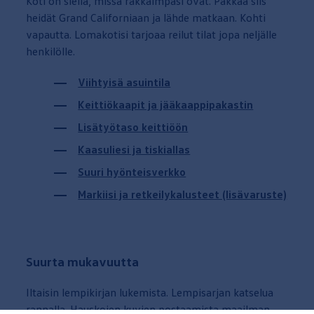
Koti on siellä, missä rakkaimpasi ovat. Pakkaa siis
heidät Grand Californiaan ja lähde matkaan. Kohti
vapautta. Lomakotisi
tarjoaa
reilut tilat jopa neljälle
henkilölle.
Viihtyisä asuintila
Keittiökaapit ja jääkaappipakastin
Lisätyötaso keittiöön
Kaasuliesi ja tiskiallas
Suuri hyönteisverkko
Markiisi ja retkeilykalusteet (lisävaruste)
Suurta
mukavuutta
Iltaisin lempikirjan lukemista. Lempisarjan katselua
rannalla. Hauskojen kuvien postaamista maailman