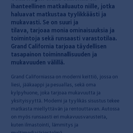
ihanteellinen matkailu­auto niille, jotka
haluavat matkustaa tyylikkäästi ja
mukavasti. Se on suuri ja
tilava,
tarjoaa
monia ominaisuuksia ja
toimintoja sekä runsaasti varastotilaa.
Grand
California
tarjoaa
täydellisen
tasapainon toiminnallisuuden ja
mukavuuden välillä.
Grand Californiassa on
moderni
keittiö, jossa on
liesi, jääkaappi ja pesuallas, sekä oma
kylpyhuone, joka
tarjoaa
mukavuutta
ja
yksityisyyttä. Moderni ja tyylikäs sisustus tekee
matkasta miellyttävän ja rentouttavan. Autossa
on myös runsaasti eri mukavuusvarusteita,
kuten
ilmastointi
, lämmitys ja
multimediajärjestelmä.