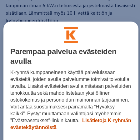
lämpimän ilman 6 kW:n tehoisesta järjestelmästä tasaisesti
sisätilaan. Lämmittää myös 10 l vettä keittiön ja
kylpyhuoneen käyttöön.
Vesi- ja ilmalämmitys diesel-sähkö-käytöllä
(lisävaruste)
Parempaa palvelua evästeiden
Tarjoaa vesi- ja ilmalämmityksen
toiminnot
diesel-sähkö-
avulla
käytöllä. Tällä saavutetaan mahdollisimman pitkä ja
riippumaton lämmitys sekä pienempi paino painavien
K-ryhmä kumppaneineen käyttää palveluissaan
kaasupullojen jäädessä pois. Mukana kuljetetaan vain
evästeitä, joiden avulla palvelumme toimivat toivotulla
tavalla. Lisäksi evästeiden avulla mitataan palveluiden
ruoanlaittoon tarvittavaa 5 kg:n kaasupulloa.
tehokkuutta sekä mahdollistetaan yksilöllinen
ostokokemus ja personoidun mainonnan tarjoaminen.
Vesilisälämmitin ohjelmoitavalla lisälämmittimellä
Voit antaa suostumuksesi painamalla ”Hyväksy
(lisävaruste)
kaikki”. Pystyt muuttamaan valintojasi myöhemmin
”Evästeasetukset”-linkin kautta.
Lisätietoja K-ryhmän
Tukee
auton
omaa lämmitystä ja sen ohjelmointitoiminnot
evästekäytännöistä
mahdollistavat jopa 60 minuutin esilämmityksen esim.
lasien sulattamiseksi.