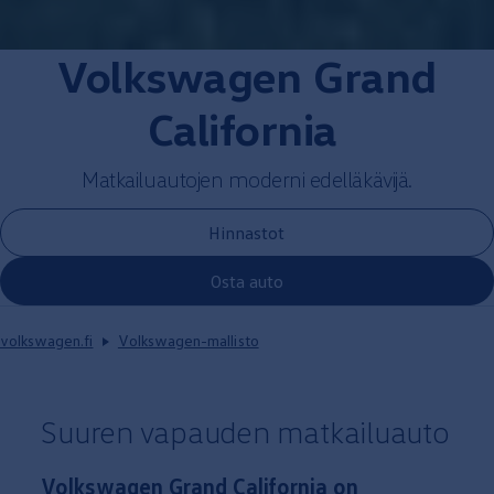
Volkswagen
Grand
California
Matkailuautojen
moderni
edelläkävijä.
Hinnastot
Osta auto
volkswagen.fi
Volkswagen-mallisto
Suuren vapauden matkailu­auto
Volkswagen
Grand
California
on