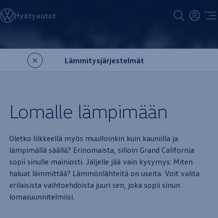
Volkswagen-mallisto
Hyötyautot
Rakenna auto
ID. Cross
Vertaa malleja
Siirry
Siirry
Pyydä tarjous
pääsisältöön
alas
Osta uusi nopean toimituksen auto
Lämmitysjärjestelmät
Varaa koeajo
Rakenna auto
Auton hankinta
Löydä käyttövoima ja hankintatapa
Osta uusi nopean toimituksen auto
Lomalle lämpimään
Osta Volkswagen-vaihtoauto
Pyydä tarjous
Varaa koeajo
Hinnastot
Oletko liikkeellä myös muulloinkin kuin kauniilla ja
Kampanjat ja tarjoukset
lämpimällä säällä? Erinomaista, silloin Grand
California
Rahoitus
Yksityisleasing
sopii sinulle mainiosti. Jäljelle jää vain kysymys: Miten
Yrityksille
haluat lämmittää? Lämmönlähteitä on useita. Voit valita
Takuu
erilaisista vaihtoehdoista juuri sen, joka sopii
sinun
Varaa koeajo
Hyötyautot
lomasuunnitelmiisi.
Kampanjat ja tarjoukset
Hinnastot