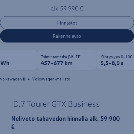
alk. 59 990 €
Hinnastot
Rakenna auto
Toimintamatka (WLTP)
Kiihtyvyys 0–100
 kWh
457–677 km
5,5–8,0 s
volkswagen.fi
Volkswagen-mallisto
ID.7
Tourer
GTX
Business
Neliveto takavedon hinnalla alk. 59 900
€