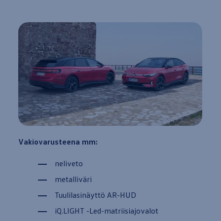
Vakiovarusteena mm:
neliveto
metalliväri
Tuulilasinäyttö AR-HUD
iQ.LIGHT -Led-matriisiajovalot