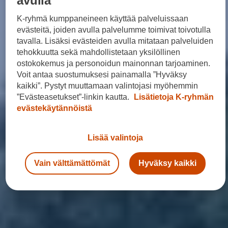
avulla
K-ryhmä kumppaneineen käyttää palveluissaan
evästeitä, joiden avulla palvelumme toimivat toivotulla
tavalla. Lisäksi evästeiden avulla mitataan palveluiden
tehokkuutta sekä mahdollistetaan yksilöllinen
ostokokemus ja personoidun mainonnan tarjoaminen.
Voit antaa suostumuksesi painamalla ”Hyväksy
kaikki”. Pystyt muuttamaan valintojasi myöhemmin
”Evästeasetukset”-linkin kautta.
Lisätietoja K-ryhmän
evästekäytännöistä
Lisää valintoja
Vain välttämättömät
Hyväksy kaikki