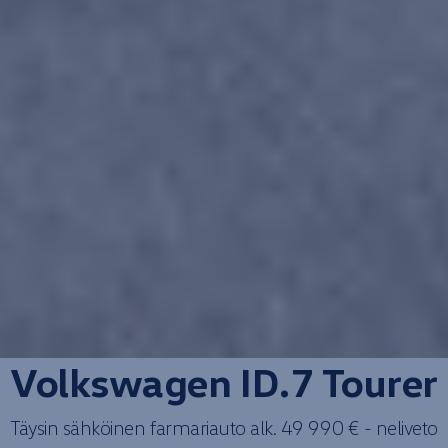
Volkswagen
ID.7
Tourer
Täysin sähköinen
farmari­auto
alk. 49 990 € -
neliveto