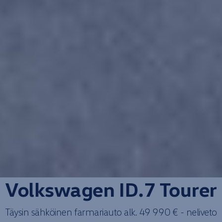
Volkswagen
ID.7
Tourer
Täysin sähköinen
farmari­auto
alk. 49 990 € -
neliveto