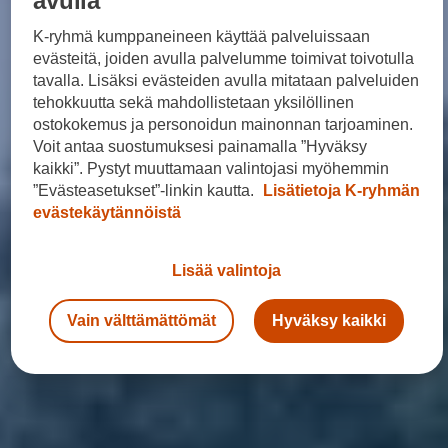
avulla
K-ryhmä kumppaneineen käyttää palveluissaan
evästeitä, joiden avulla palvelumme toimivat toivotulla
tavalla. Lisäksi evästeiden avulla mitataan palveluiden
tehokkuutta sekä mahdollistetaan yksilöllinen
ostokokemus ja personoidun mainonnan tarjoaminen.
Voit antaa suostumuksesi painamalla ”Hyväksy
kaikki”. Pystyt muuttamaan valintojasi myöhemmin
”Evästeasetukset”-linkin kautta.
Lisätietoja K-ryhmän
evästekäytännöistä
Lisää valintoja
Vain välttämättömät
Hyväksy kaikki