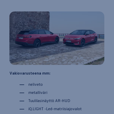
Vakiovarusteena mm:
neliveto
metalliväri
Tuulilasinäyttö AR-HUD
iQ.LIGHT -Led-matriisiajovalot