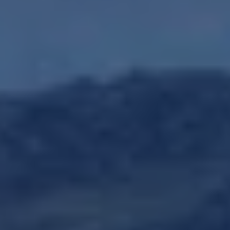
Yhteystiedot ja jälleenmyyjät