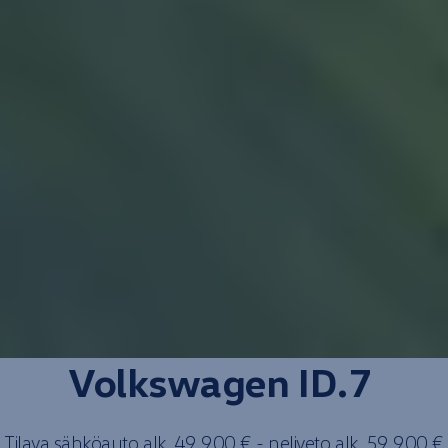
Volkswagen
ID.7
Tilava
sähkö­auto
alk. 49 900 € -
neliveto
alk. 59 900 €