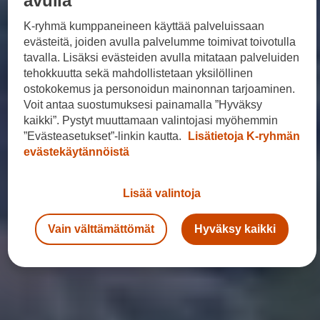
avulla
K-ryhmä kumppaneineen käyttää palveluissaan
evästeitä, joiden avulla palvelumme toimivat toivotulla
tavalla. Lisäksi evästeiden avulla mitataan palveluiden
tehokkuutta sekä mahdollistetaan yksilöllinen
ostokokemus ja personoidun mainonnan tarjoaminen.
Voit antaa suostumuksesi painamalla ”Hyväksy
kaikki”. Pystyt muuttamaan valintojasi myöhemmin
”Evästeasetukset”-linkin kautta.
Lisätietoja K-ryhmän
evästekäytännöistä
Lisää valintoja
Vain välttämättömät
Hyväksy kaikki