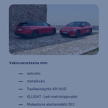
Vakiovarusteena mm:
neliveto
metalliväri
Tuulilasinäyttö AR-HUD
iQ.LIGHT -Led-matriisiajovalot
Mukautuva alustansäätö DCC