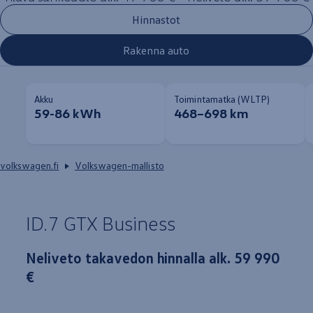
Hinnastot
Rakenna auto
Akku
Toimintamatka (WLTP)
59-86 kWh
468–698 km
volkswagen.fi
Volkswagen-mallisto
ID.7 GTX
Business
Neliveto takavedon hinnalla alk. 59 990
€