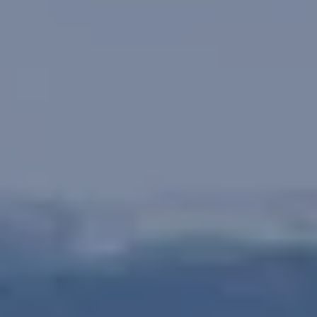
Sähköautot ja hybridit
Huolto ja palvelut
Varaa huolto verkossa
Volkswagen-huolto ja vauriokorjaus
Alkuperäisosat ja lisävarusteet
Huolenpitosopimus
Ohjelmistot ja päivitykset
Renkaat ja vanteet
Ajotietopalvelut Basic ja Fleet
Auton osien kierrätys
Digitaaliset lisäpalvelut
Löydä palveluita mallillesi
Matkapuhelimen ja ajoneuvon yhdistäminen
Päivitykset ohjelmistoihin, karttoihin ja radioo
Volkswagen-sovellukset, kirjautuminen ja kaup
Käyttöohjekirjat ja käyttövinkit
Yhdistettävyys
myVolkswagen
Volkswagen-tietoa
Usein kysyttyä
Uutiset
Tilaa vaatimuksenmukaisuustodistus
Sponsorointi ja jalkapallo
Volkswagen-tarinat
WLTP-kulutusmittaus