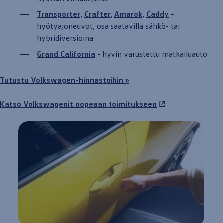
Transporter
,
Crafter
,
Amarok
,
Caddy
–
hyötyajoneuvot, osa saatavilla sähkö- tai
hybridiversioina
Grand
California
-
hyvin
varustettu
matkailu­auto
Tutustu
Volkswagen
-hinnastoihin »
Katso Volkswagenit
nopeaan
toimitukseen