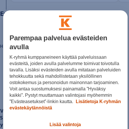
Sähköautot ja hybridit
Huolto ja palvelut
Enemmän tutkittavaa
Varaa huolto verkossa
Volkswagen-huolto ja vauriokorjaus
Alkuperäisosat ja lisävarusteet
Huolenpitosopimus
Ohjelmistot ja päivitykset
Parempaa palvelua evästeiden
Renkaat ja vanteet
Ajotietopalvelut Basic ja Fleet
avulla
Hintoihin lisätään jälleenmyyjäkohtaiset
toimitus­kulut
.
Auton osien kierrätys
Digitaaliset lisäpalvelut
K-ryhmä kumppaneineen käyttää palveluissaan
Löydä palveluita mallillesi
evästeitä, joiden avulla palvelumme toimivat toivotulla
Matkapuhelimen ja ajoneuvon yhdistäminen
Löydä oma
Päivitykset ohjelmistoihin, karttoihin ja radioo
tavalla. Lisäksi evästeiden avulla mitataan palveluiden
Volkswagen-sovellukset, kirjautuminen ja kaup
tehokkuutta sekä mahdollistetaan yksilöllinen
Käyttöohjekirjat ja käyttövinkit
Volkswagen
-mallisi
ostokokemus ja personoidun mainonnan tarjoaminen.
Yhdistettävyys
Voit antaa suostumuksesi painamalla ”Hyväksy
myVolkswagen
kaikki”. Pystyt muuttamaan valintojasi myöhemmin
Volkswagen-tietoa
ja ihastu.
Usein kysyttyä
”Evästeasetukset”-linkin kautta.
Lisätietoja K-ryhmän
Uutiset
evästekäytännöistä
Volkswagenin
automallisto on laaja ja monipuolinen.
Tilaa vaatimuksenmukaisuustodistus
Sponsorointi ja jalkapallo
Se kattaa sekä perinteiset polttomoottoriautot että
Volkswagen-tarinat
yhä kasvavan sähköautomalliston.
Lisää valintoja
WLTP-kulutusmittaus