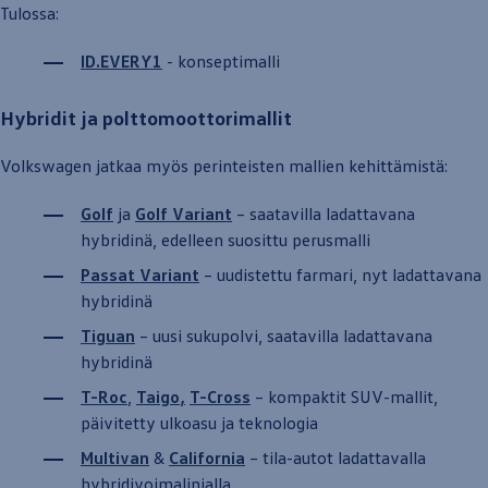
Tulossa:
ID.EVERY1
- konseptimalli
Hybridit ja polttomoottorimallit
Volkswagen
jatkaa myös perinteisten mallien kehittämistä:
Golf
ja
Golf
Variant
– saatavilla ladattavana
hybridinä, edelleen suosittu perusmalli
Passat
Variant
– uudistettu farmari, nyt ladattavana
hybridinä
Tiguan
– uusi
suku­polvi
, saatavilla ladattavana
hybridinä
T-Roc
,
Taigo
,
T-Cross
– kompaktit SUV-mallit,
päivitetty ulkoasu ja teknologia
Multivan
&
California
– tila
-
autot
ladattavalla
hybridivoimalinjalla.