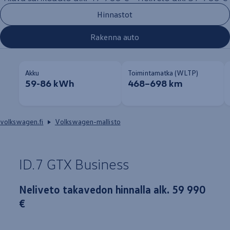
Hinnastot
Rakenna auto
Akku
Toimintamatka (WLTP)
59-86 kWh
468–698 km
volkswagen.fi
Volkswagen-mallisto
ID.7 GTX
Business
Neliveto takavedon hinnalla alk. 59 990
€