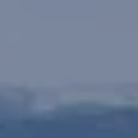
Sähköautot ja hybridit
Huolto ja palvelut
Varaa huolto verkossa
Volkswagen-huolto ja vauriokorjaus
Alkuperäisosat ja lisävarusteet
Huolenpitosopimus
Ohjelmistot ja päivitykset
Renkaat ja vanteet
Ajotietopalvelut Basic ja Fleet
Auton osien kierrätys
Digitaaliset lisäpalvelut
Löydä palveluita mallillesi
Matkapuhelimen ja ajoneuvon yhdistäminen
Päivitykset ohjelmistoihin, karttoihin ja radioo
Volkswagen-sovellukset, kirjautuminen ja kaup
Käyttöohjekirjat ja käyttövinkit
Yhdistettävyys
myVolkswagen
Volkswagen-tietoa
Usein kysyttyä
Uutiset
Tilaa vaatimuksenmukaisuustodistus
Sponsorointi ja jalkapallo
Volkswagen-tarinat
WLTP-kulutusmittaus