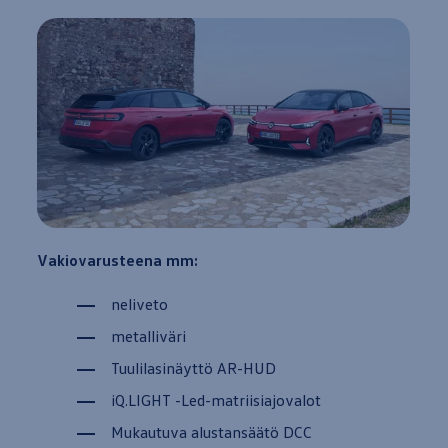
Vakiovarusteena mm:
neliveto
metalliväri
Tuulilasinäyttö AR-HUD
iQ.LIGHT -Led-matriisiajovalot
Mukautuva alustansäätö DCC