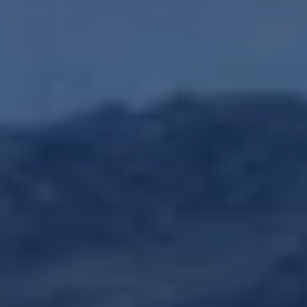
Yhteystiedot ja jälleenmyyjät