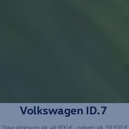
Volkswagen
ID.7
Tilava
sähkö­auto
alk. 49 900 € -
neliveto
alk. 59 900 €