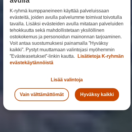
avulla
K-ryhmä kumppaneineen käyttää palveluissaan
evästeitä, joiden avulla palvelumme toimivat toivotulla
tavalla. Lisäksi evästeiden avulla mitataan palveluiden
tehokkuutta sekä mahdollistetaan yksilöllinen
ostokokemus ja personoidun mainonnan tarjoaminen.
Voit antaa suostumuksesi painamalla ”Hyväksy
kaikki”. Pystyt muuttamaan valintojasi myöhemmin
”Evästeasetukset”-linkin kautta.
Lisätietoja K-ryhmän
evästekäytännöistä
Lisää valintoja
Vain välttämättömät
Hyväksy kaikki