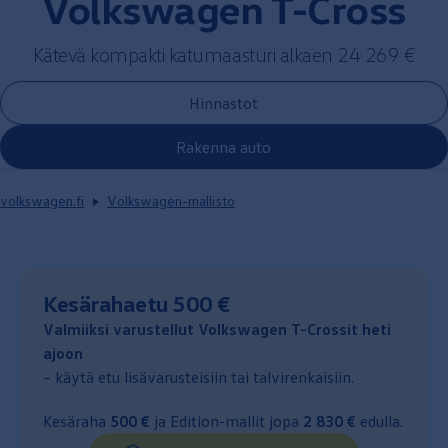
Volkswagen
T-Cross
Kätevä kompakti katumaasturi
alkaen
24 269 €
Hinnastot
Rakenna auto
volkswagen.fi
Volkswagen-mallisto
New price
Kesärahaetu 500 €
:
Valmiiksi varustellut
Volkswagen
T-Crossit heti
ajoon
– käytä etu lisävarusteisiin tai talvirenkaisiin.
Kesäraha
500 €
ja Edition-mallit jopa
2 830 €
edulla.