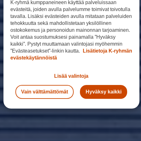
K-ryhmä kumppaneineen käyttää palveluissaan
evästeitä, joiden avulla palvelumme toimivat toivotulla
tavalla. Lisäksi evästeiden avulla mitataan palveluiden
tehokkuutta sekä mahdollistetaan yksilöllinen
ostokokemus ja personoidun mainonnan tarjoaminen.
Voit antaa suostumuksesi painamalla ”Hyväksy
kaikki”. Pystyt muuttamaan valintojasi myöhemmin
”Evästeasetukset”-linkin kautta.
Lisätietoja K-ryhmän
evästekäytännöistä
Lisää valintoja
Vain välttämättömät
Hyväksy kaikki