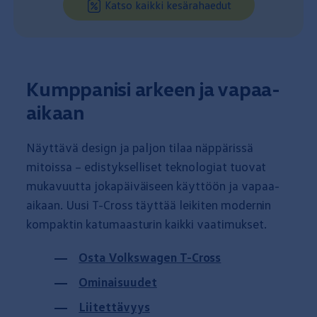
Katso kaikki kesärahaedut
Kumppanisi arkeen ja vapaa-
aikaan
Näyttävä design ja paljon
tilaa
näppärissä
mitoissa – edistykselliset teknologiat tuovat
mukavuutta
jokapäiväiseen käyttöön ja vapaa-
aikaan. Uusi T-Cross täyttää leikiten modernin
kompaktin katumaasturin kaikki vaatimukset.
Osta
Volkswagen
T-Cross
Ominaisuudet
Liitettävyys