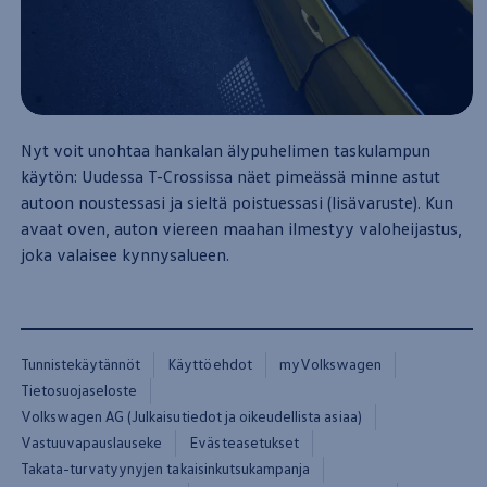
Sähköautot ja hybridit
Huolto ja palvelut
Varaa huolto verkossa
Volkswagen-huolto ja vauriokorjaus
Alkuperäisosat ja lisävarusteet
Huolenpitosopimus
Ohjelmistot ja päivitykset
Renkaat ja vanteet
Nyt voit unohtaa hankalan älypuhelimen taskulampun
Ajotietopalvelut Basic ja Fleet
käytön: Uudessa T-Crossissa näet pimeässä
minne
astut
Auton osien kierrätys
autoon
noustessasi ja sieltä poistuessasi (lisävaruste). Kun
Digitaaliset lisäpalvelut
Löydä palveluita mallillesi
avaat oven,
auton
viereen maahan ilmestyy valoheijastus,
Matkapuhelimen ja ajoneuvon yhdistäminen
joka valaisee kynnysalueen.
Päivitykset ohjelmistoihin, karttoihin ja radioo
Volkswagen-sovellukset, kirjautuminen ja kaup
Käyttöohjekirjat ja käyttövinkit
Yhdistettävyys
myVolkswagen
Volkswagen-tietoa
Tunnistekäytännöt
Käyttöehdot
myVolkswagen
Usein kysyttyä
Tietosuojaseloste
Uutiset
Volkswagen AG (Julkaisutiedot ja oikeudellista asiaa)
Tilaa vaatimuksenmukaisuustodistus
Sponsorointi ja jalkapallo
Vastuuvapauslauseke
Evästeasetukset
Volkswagen-tarinat
Takata-turvatyynyjen takaisinkutsukampanja
WLTP-kulutusmittaus