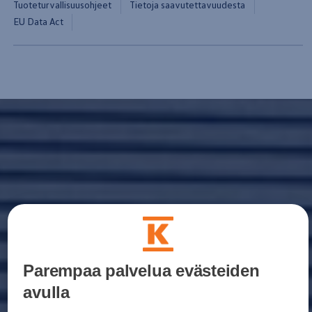
Tuoteturvallisuusohjeet
Tietoja saavutettavuudesta
Yhteystiedot ja jälleenmyyjät
EU Data Act
Parempaa palvelua evästeiden
avulla