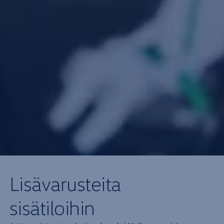
Lisävarusteita
sisä­tiloihin