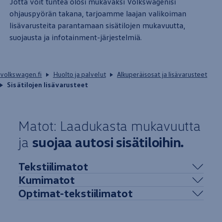
Jotta voit tuntea olosi mukavaksi Volkswagenisi
ohjauspyörän
takana
, tarjoamme laajan valikoiman
lisävarusteita parantamaan sisätilojen
mukavuutta
,
suojausta ja infotainment-järjestelmiä.
volkswagen.fi
Huolto ja palvelut
Alkuperäisosat ja lisävarusteet
Sisätilojen lisävarusteet
Matot: Laadukasta
mukavuutta
ja
suojaa autosi
sisä­tiloihin
.
Tekstiilimatot
Kumimatot
Optimat-tekstiilimatot