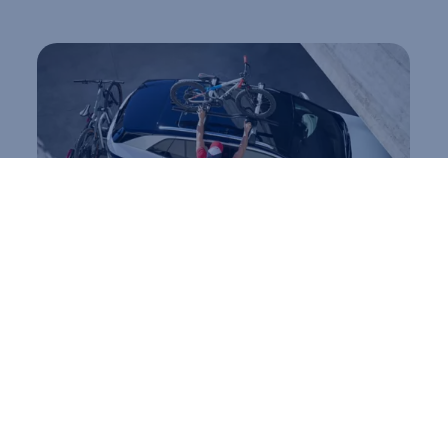
Onko muutakin kuljetettavaa?
Polkupyörätelineet, kuljetusjärjestelmät, vetokoukut
– meiltä löydät käytännölliset ratkaisut omaan
Volkswageniisi.
Lue kuljetusratkaisuista