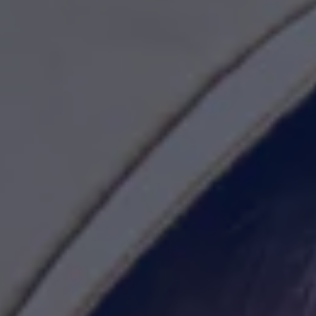
Sähköautot ja hybridit
Huolto ja palvelut
Varaa huolto verkossa
Volkswagen-huolto ja vauriokorjaus
Alkuperäisosat ja lisävarusteet
Huolenpitosopimus
Ohjelmistot ja päivitykset
Renkaat ja vanteet
Ajotietopalvelut Basic ja Fleet
Auton osien kierrätys
Digitaaliset lisäpalvelut
Löydä palveluita mallillesi
Matkapuhelimen ja ajoneuvon yhdistäminen
Päivitykset ohjelmistoihin, karttoihin ja radioo
Volkswagen-sovellukset, kirjautuminen ja kaup
Käyttöohjekirjat ja käyttövinkit
Yhdistettävyys
myVolkswagen
Volkswagen-tietoa
Usein kysyttyä
Uutiset
Tilaa vaatimuksenmukaisuustodistus
Sponsorointi ja jalkapallo
Volkswagen-tarinat
WLTP-kulutusmittaus