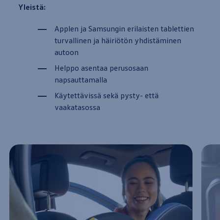
Yleistä:
Applen ja Samsungin erilaisten tablettien
turvallinen ja häiriötön yhdistäminen
autoon
Helppo asentaa perusosaan
napsauttamalla
Käytettävissä sekä pysty- että
vaakatasossa
Enable fullscreen mode