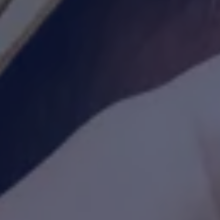
Yhteystiedot ja jälleenmyyjät