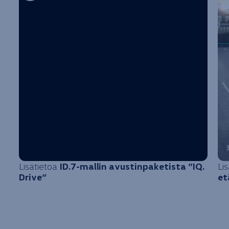
Lisätietoa
ID.7-mallin avustinpaketista ”IQ.
Li
Drive”
et