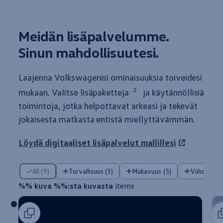
Meidän lisäpalvelumme.
Sinun
mahdollisuutesi.
Laajenna Volkswagenisi ominaisuuksia toiveidesi
2
mukaan
. Valitse lisäpaketteja
ja käytännöllisiä
toimintoja, jotka helpottavat arkeasi ja tekevät
jokaisesta matkasta
entistä
miellyttävämmän.
Löydä digitaaliset lisäpalvelut mallillesi
%% kuva %%:sta kuvasta items
All (9)
Turvallisuus (3)
Mukavuus (5)
Viihde (1)
%% kuva %%:sta kuvasta
items