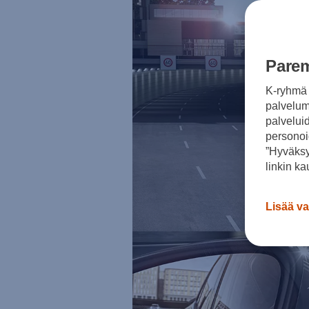
Sähköautot ja hybridit
Huolto ja palvelut
Varaa huolto verkossa
Volkswagen-huolto ja vauriokorjaus
Alkuperäisosat ja lisävarusteet
Parem
Huolenpitosopimus
Ohjelmistot ja päivitykset
K-ryhmä 
Renkaat ja vanteet
Ajotietopalvelut Basic ja Fleet
palvelumm
Auton osien kierrätys
palvelui
Digitaaliset lisäpalvelut
personoi
Löydä palveluita mallillesi
”Hyväksy
Matkapuhelimen ja ajoneuvon yhdistäminen
Päivitykset ohjelmistoihin, karttoihin ja radioo
linkin ka
Volkswagen-sovellukset, kirjautuminen ja kaup
Käyttöohjekirjat ja käyttövinkit
Yhdistettävyys
Lisää va
myVolkswagen
Volkswagen-tietoa
Usein kysyttyä
Uutiset
Tilaa vaatimuksenmukaisuustodistus
Sponsorointi ja jalkapallo
Volkswagen-tarinat
WLTP-kulutusmittaus