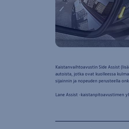
Yhteystiedot ja jälleenmyyjät
Kaistanvaihtoavustin Side Assist (lis
autoista, jotka ovat kuolleessa kulma
sijainnin ja nopeuden perusteella onk
Lane Assist -kaistanpitoavustimen yht