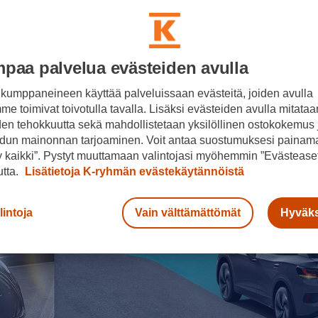
paa palvelua evästeiden avulla
kumppaneineen käyttää palveluissaan evästeitä, joiden avulla
e toimivat toivotulla tavalla. Lisäksi evästeiden avulla mitataa
den tehokkuutta sekä mahdollistetaan yksilöllinen ostokokemus 
dun mainonnan tarjoaminen. Voit antaa suostumuksesi painama
 kaikki”. Pystyt muuttamaan valintojasi myöhemmin ”Evästeaset
n
utta.
Lisätietoja K-ryhmän evästekäytännöistä
pa
lintoja
Vain välttämättömät
Hyväks