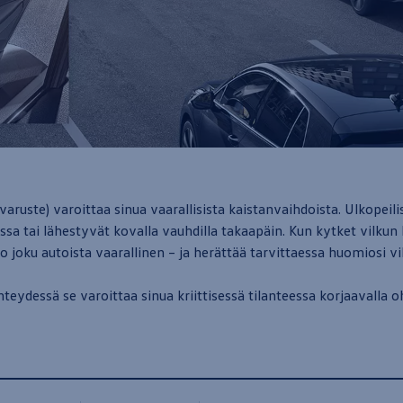
ävaruste) varoittaa sinua vaarallisista kaistanvaihdoista. Ulkopei
ssa tai lähestyvät kovalla vauhdilla takaapäin. Kun kytket vilkun
o joku autoista vaarallinen – ja herättää tarvittaessa huomiosi v
eydessä se varoittaa sinua kriittisessä tilanteessa korjaavalla oh