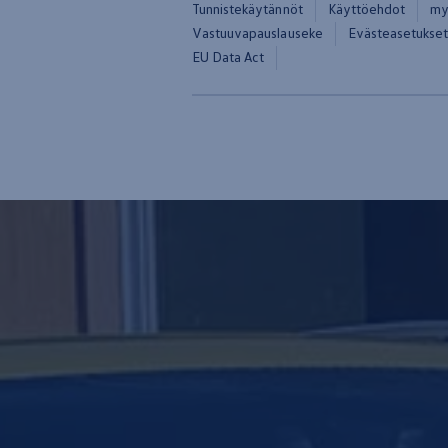
Tunnistekäytännöt
Käyttöehdot
my
Vastuuvapauslauseke
Evästeasetukse
EU Data Act