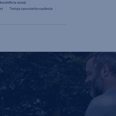
eudellista asiaa)
et
Tietoja saavutettavuudesta