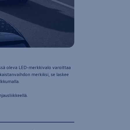
lissä oleva LED-merkkivalo varoittaa
 kaistanvaihdon merkiksi, se laskee
ilkkumalla.
jausliikkeellä.