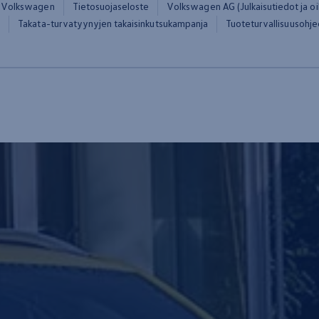
Volkswagen
Tietosuojaseloste
Volkswagen AG (Julkaisutiedot ja oik
t
Takata-turvatyynyjen takaisinkutsukampanja
Tuoteturvallisuusohje