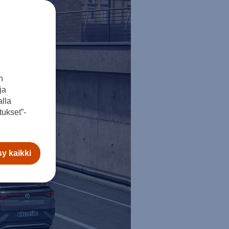
n
ja
lla
ukset”-
y kaikki