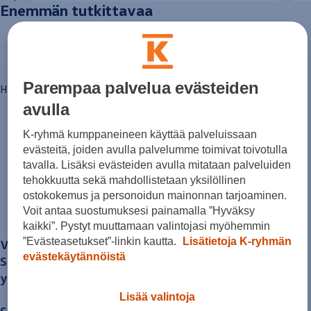
Sähköautot ja hybridit
Enemmän tutkittavaa
Huolto ja palvelut
Varaa huolto verkossa
Volkswagen-huolto ja vauriokorjaus
Alkuperäisosat ja lisävarusteet
Huolenpitosopimus
Ohjelmistot ja päivitykset
Parempaa palvelua evästeiden
Hintoihin lisätään jälleenmyyjäkohtaiset
toimitus­kulut
.
Renkaat ja vanteet
Ajotietopalvelut Basic ja Fleet
avulla
Auton osien kierrätys
Digitaaliset lisäpalvelut
K-ryhmä kumppaneineen käyttää palveluissaan
Löydä oma
Löydä palveluita mallillesi
evästeitä, joiden avulla palvelumme toimivat toivotulla
Matkapuhelimen ja ajoneuvon yhdistäminen
tavalla. Lisäksi evästeiden avulla mitataan palveluiden
Päivitykset ohjelmistoihin, karttoihin ja radioo
Volkswagen
-mallisi
Volkswagen-sovellukset, kirjautuminen ja kaup
tehokkuutta sekä mahdollistetaan yksilöllinen
Käyttöohjekirjat ja käyttövinkit
ostokokemus ja personoidun mainonnan tarjoaminen.
Yhdistettävyys
ja ihastu.
Voit antaa suostumuksesi painamalla ”Hyväksy
myVolkswagen
kaikki”. Pystyt muuttamaan valintojasi myöhemmin
Volkswagen-tietoa
”Evästeasetukset”-linkin kautta.
Lisätietoja K-ryhmän
Volkswagenin
automallisto on laaja ja monipuolinen.
Usein kysyttyä
Uutiset
evästekäytännöistä
Se kattaa sekä perinteiset polttomoottoriautot että
Tilaa vaatimuksenmukaisuustodistus
yhä kasvavan sähköautomalliston.
Sponsorointi ja jalkapallo
Volkswagen-tarinat
Lisää valintoja
WLTP-kulutusmittaus
Sähköautot (ID-mallit)