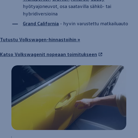
hyötyajoneuvot, osa saatavilla sähkö- tai
hybridiversioina
Grand
California
-
hyvin
varustettu
matkailu­auto
Tutustu
Volkswagen
-hinnastoihin »
Katso Volkswagenit
nopeaan
toimitukseen