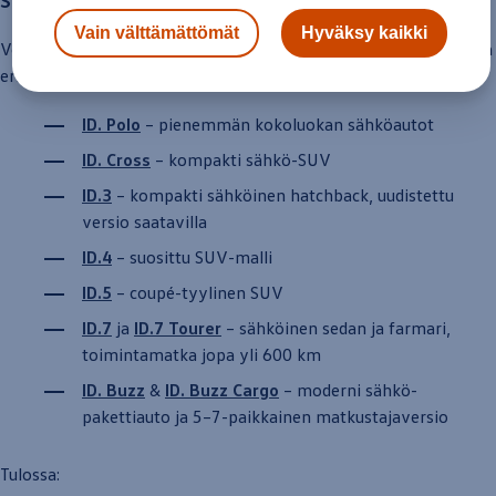
Yhteystiedot ja jälleenmyyjät
Vain välttämättömät
Hyväksy kaikki
Volkswagenin
sähköautot tunnistaa ID-nimestä. Mallisto
tarjoaa
eri kokoluokkiin sopivia vaihtoehtoja:
ID. Polo
– pienemmän kokoluokan sähköautot
ID. Cross
– kompakti sähkö-SUV
ID.3
– kompakti sähköinen hatchback, uudistettu
versio
saatavilla
ID.4
– suosittu SUV-malli
ID.5
– coupé-tyylinen SUV
ID.7
ja
ID.7
Tourer
– sähköinen sedan ja farmari,
toiminta­matka
jopa yli 600 km
ID.
Buzz
&
ID.
Buzz
Cargo
–
moderni
sähkö­
pakettiauto
ja 5–7-paikkainen matkustajaversio
Tulossa: