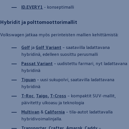
ID.EVERY1
- konseptimalli
Hybridit ja polttomoottorimallit
Volkswagen
jatkaa myös perinteisten mallien kehittämistä:
Golf
ja
Golf
Variant
– saatavilla ladattavana
hybridinä, edelleen suosittu perusmalli
Passat
Variant
– uudistettu farmari, nyt ladattavana
hybridinä
Tiguan
– uusi
suku­polvi
, saatavilla ladattavana
hybridinä
T-Roc
,
Taigo
,
T-Cross
– kompaktit SUV-mallit,
päivitetty ulkoasu ja teknologia
Multivan
&
California
– tila
-
autot
ladattavalla
hybridivoimalinjalla.
Transporter
,
Crafter
,
Amarok
,
Caddy
–